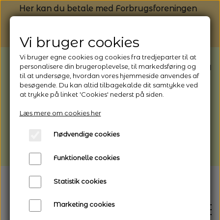
Her kan du betale med Forbrugsforeningen
Vi bruger cookies
Vi bruger egne cookies og cookies fra tredjeparter til at
BEMÆRK: Butikken har ferielukket* fra
personalisere din brugeroplevelse, til markedsføring og
til at undersøge, hvordan vores hjemmeside anvendes af
1/8 - 9/8 - 2026
besøgende. Du kan altid tilbagekalde dit samtykke ved
*Webshoppen er åben og sender hele
at trykke på linket 'Cookies' nederst på siden.
perioden - her kan du også bestille
Læs mere om cookies her
afhentning
Nødvendige cookies
Vi gør opmærksom på, at der kan være lidt
længere leveringstid
Funktionelle cookies
Statistik cookies
Marketing cookies