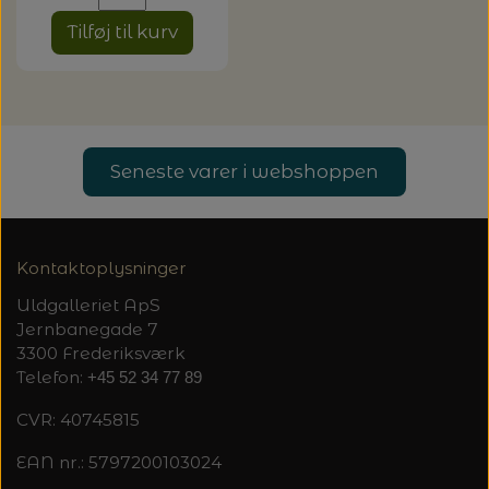
Tilføj til kurv
Seneste varer i webshoppen
Kontaktoplysninger
Uldgalleriet ApS
Jernbanegade 7
3300 Frederiksværk
Telefon:
+45 52 34 77 89
CVR: 40745815
EAN nr.: 5797200103024