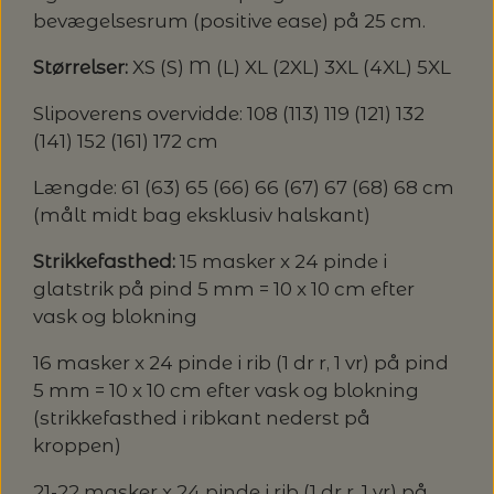
bevægelsesrum (positive ease) på 25 cm.
Størrelser:
XS (S) M (L) XL (2XL) 3XL (4XL) 5XL
Slipoverens overvidde: 108 (113) 119 (121) 132
(141) 152 (161) 172 cm
Længde: 61 (63) 65 (66) 66 (67) 67 (68) 68 cm
(målt midt bag eksklusiv halskant)
Strikkefasthed:
15 masker x 24 pinde i
glatstrik på pind 5 mm = 10 x 10 cm efter
vask og blokning
16 masker x 24 pinde i rib (1 dr r, 1 vr) på pind
5 mm = 10 x 10 cm efter vask og blokning
(strikkefasthed i ribkant nederst på
kroppen)
21-22 masker x 24 pinde i rib (1 dr r, 1 vr) på