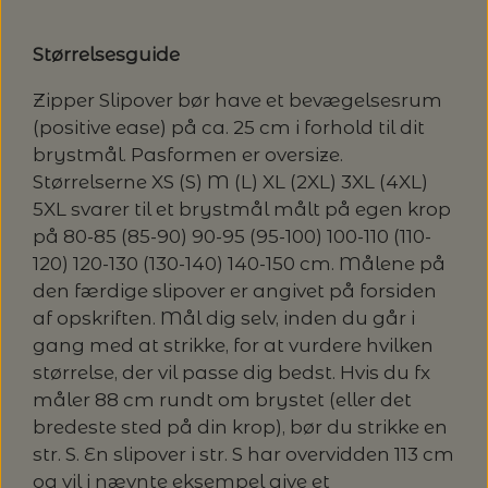
20%
TRYKLÅSE
Størrelsesguide
Zipper Slipover bør have et bevægelsesrum
(positive ease) på ca. 25 cm i forhold til dit
brystmål. Pasformen er oversize.
Størrelserne XS (S) M (L) XL (2XL) 3XL (4XL)
5XL svarer til et brystmål målt på egen krop
på 80-85 (85-90) 90-95 (95-100) 100-110 (110-
120) 120-130 (130-140) 140-150 cm. Målene på
den færdige slipover er angivet på forsiden
af opskriften. Mål dig selv, inden du går i
gang med at strikke, for at vurdere hvilken
størrelse, der vil passe dig bedst. Hvis du fx
måler 88 cm rundt om brystet (eller det
bredeste sted på din krop), bør du strikke en
str. S. En slipover i str. S har overvidden 113 cm
og vil i nævnte eksempel give et