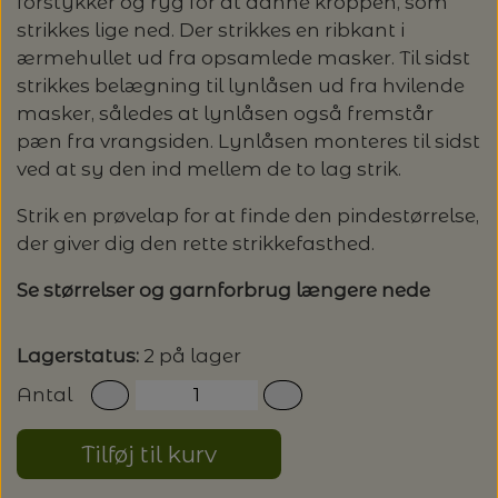
forstykker og ryg for at danne kroppen, som
strikkes lige ned. Der strikkes en ribkant i
LENE HOLME SAMSØE - LEKNIT
MASKESTOPPERE
ærmehullet ud fra opsamlede masker. Til sidst
PASCUALI: NEPAL - SPAR 20%
LANG YARNS
strikkes belægning til lynlåsen ud fra hvilende
MY FAVOURITE THINGS KNITWEAR
masker, således at lynlåsen også fremstår
MASKEWIRES
PASCULI: SUAVE - SPAR 20%
MONDIAL
pæn fra vrangsiden. Lynlåsen monteres til sidst
ved at sy den ind mellem de to lag strik.
ODD ROW
MÅLEBÅND / PINDEMÅLERE
POMP STITCH - BRODERI - SPAR 30-35%
PASCUALI
Strik en prøvelap for at finde den pindestørrelse,
PÅ ALLE KITS
OTHER LOOPS
der giver dig den rette strikkefasthed.
OPSKRIFTHOLDER FRA KNITPRO -
RAUMA GARN
MAGMA
SPAR 40% - GLERUPS STØVLER BØRN (STR.
Se størrelser og garnforbrug længere nede
PETITEKNIT
19 - 23)
PERMIN
SAKSE
Lagerstatus:
2 på lager
RAUMA
PERMIN: SPAR 30% PÅ ALLE
SOMMERGARN
Antal
STRIKKE- OG SYNÅLE
JULEBRODERIER
SUSIE HAUMANN
Tilføj til kurv
BALDYRE: UDVALGTE BRODERIER - SPAR
SYTRÅD