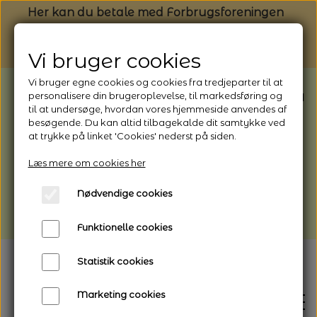
Her kan du betale med Forbrugsforeningen
Vi bruger cookies
Vi bruger egne cookies og cookies fra tredjeparter til at
BEMÆRK: Butikken har ferielukket* fra
personalisere din brugeroplevelse, til markedsføring og
til at undersøge, hvordan vores hjemmeside anvendes af
1/8 - 9/8 - 2026
besøgende. Du kan altid tilbagekalde dit samtykke ved
*Webshoppen er åben og sender hele
at trykke på linket 'Cookies' nederst på siden.
perioden - her kan du også bestille
Læs mere om cookies her
afhentning
Nødvendige cookies
Vi gør opmærksom på, at der kan være lidt
længere leveringstid
Funktionelle cookies
Statistik cookies
Marketing cookies