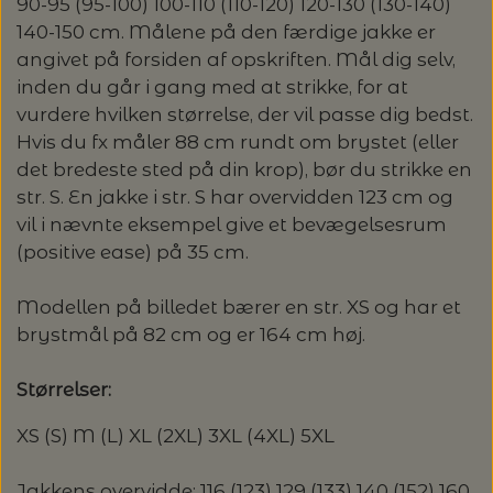
20%
90-95 (95-100) 100-110 (110-120) 120-130 (130-140)
140-150 cm. Målene på den færdige jakke er
TRYKLÅSE
angivet på forsiden af opskriften. Mål dig selv,
inden du går i gang med at strikke, for at
vurdere hvilken størrelse, der vil passe dig bedst.
Hvis du fx måler 88 cm rundt om brystet (eller
det bredeste sted på din krop), bør du strikke en
str. S. En jakke i str. S har overvidden 123 cm og
vil i nævnte eksempel give et bevægelsesrum
(positive ease) på 35 cm.
Modellen på billedet bærer en str. XS og har et
brystmål på 82 cm og er 164 cm høj.
Størrelser:
XS (S) M (L) XL (2XL) 3XL (4XL) 5XL
Jakkens overvidde: 116 (123) 129 (133) 140 (152) 160