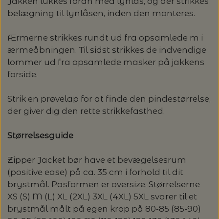
Jakken lukkes foran med lynlås, og der strikkes
belægning til lynlåsen, inden den monteres.
LENE HOLME SAMSØE - LEKNIT
MASKESTOPPERE
PASCUALI: NEPAL - SPAR 20%
LANG YARNS
Ærmerne strikkes rundt ud fra opsamlede m i
MY FAVOURITE THINGS KNITWEAR
ærmeåbningen. Til sidst strikkes de indvendige
MASKEWIRES
PASCULI: SUAVE - SPAR 20%
MONDIAL
lommer ud fra opsamlede masker på jakkens
forside.
ODD ROW
MÅLEBÅND / PINDEMÅLERE
POMP STITCH - BRODERI - SPAR 30-35%
PASCUALI
PÅ ALLE KITS
Strik en prøvelap for at finde den pindestørrelse,
OTHER LOOPS
OPSKRIFTHOLDER FRA KNITPRO -
der giver dig den rette strikkefasthed.
RAUMA GARN
MAGMA
SPAR 40% - GLERUPS STØVLER BØRN (STR.
PETITEKNIT
Størrelsesguide
19 - 23)
PERMIN
SAKSE
Zipper Jacket bør have et bevægelsesrum
RAUMA
PERMIN: SPAR 30% PÅ ALLE
SOMMERGARN
(positive ease) på ca. 35 cm i forhold til dit
STRIKKE- OG SYNÅLE
JULEBRODERIER
brystmål. Pasformen er oversize. Størrelserne
SUSIE HAUMANN
XS (S) M (L) XL (2XL) 3XL (4XL) 5XL svarer til et
BALDYRE: UDVALGTE BRODERIER - SPAR
SYTRÅD
brystmål målt på egen krop på 80-85 (85-90)