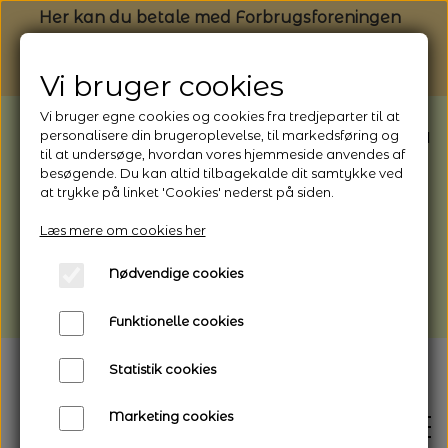
Her kan du betale med Forbrugsforeningen
Vi bruger cookies
Vi bruger egne cookies og cookies fra tredjeparter til at
BEMÆRK: Butikken har ferielukket* fra
personalisere din brugeroplevelse, til markedsføring og
til at undersøge, hvordan vores hjemmeside anvendes af
1/8 - 9/8 - 2026
besøgende. Du kan altid tilbagekalde dit samtykke ved
*Webshoppen er åben og sender hele
at trykke på linket 'Cookies' nederst på siden.
perioden - her kan du også bestille
Læs mere om cookies her
afhentning
Nødvendige cookies
Vi gør opmærksom på, at der kan være lidt
længere leveringstid
Funktionelle cookies
Statistik cookies
Marketing cookies