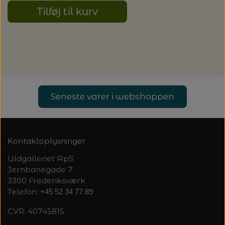
20%
Tilføj til kurv
TRYKLÅSE
Seneste varer i webshoppen
Kontaktoplysninger
Uldgalleriet ApS
Jernbanegade 7
3300 Frederiksværk
Telefon:
+45 52 34 77 89
CVR: 40745815