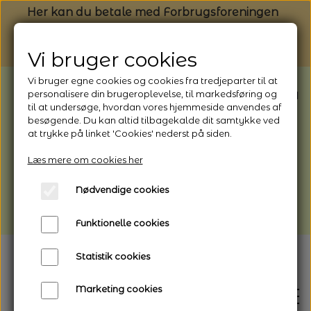
Her kan du betale med Forbrugsforeningen
Vi bruger cookies
Vi bruger egne cookies og cookies fra tredjeparter til at
BEMÆRK: Butikken har ferielukket* fra
personalisere din brugeroplevelse, til markedsføring og
til at undersøge, hvordan vores hjemmeside anvendes af
1/8 - 9/8 - 2026
besøgende. Du kan altid tilbagekalde dit samtykke ved
*Webshoppen er åben og sender hele
at trykke på linket 'Cookies' nederst på siden.
perioden - her kan du også bestille
Læs mere om cookies her
afhentning
Nødvendige cookies
Vi gør opmærksom på, at der kan være lidt
længere leveringstid
Funktionelle cookies
Statistik cookies
Marketing cookies