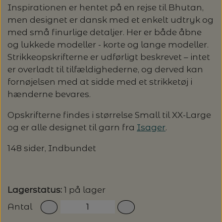
Inspirationen er hentet på en rejse til Bhutan,
LENE HOLME SAMSØE - LEKNIT
men designet er dansk med et enkelt udtryk og
MASKESTOPPERE
PASCUALI: NEPAL - SPAR 20%
LANG YARNS
med små finurlige detaljer. Her er både åbne
og lukkede modeller - korte og lange modeller.
MY FAVOURITE THINGS KNITWEAR
MASKEWIRES
PASCULI: SUAVE - SPAR 20%
MONDIAL
Strikkeopskrifterne er udførligt beskrevet – intet
er overladt til tilfældighederne, og derved kan
ODD ROW
MÅLEBÅND / PINDEMÅLERE
fornøjelsen med at sidde med et strikketøj i
POMP STITCH - BRODERI - SPAR 30-35%
PASCUALI
hænderne bevares.
PÅ ALLE KITS
OTHER LOOPS
OPSKRIFTHOLDER FRA KNITPRO -
RAUMA GARN
Opskrifterne findes i størrelse Small til XX-Large
MAGMA
SPAR 40% - GLERUPS STØVLER BØRN (STR.
og er alle designet til garn fra
Isager
.
PETITEKNIT
19 - 23)
PERMIN
148 sider, Indbundet
SAKSE
RAUMA
PERMIN: SPAR 30% PÅ ALLE
SOMMERGARN
STRIKKE- OG SYNÅLE
JULEBRODERIER
Lagerstatus:
1 på lager
SUSIE HAUMANN
Antal
BALDYRE: UDVALGTE BRODERIER - SPAR
SYTRÅD