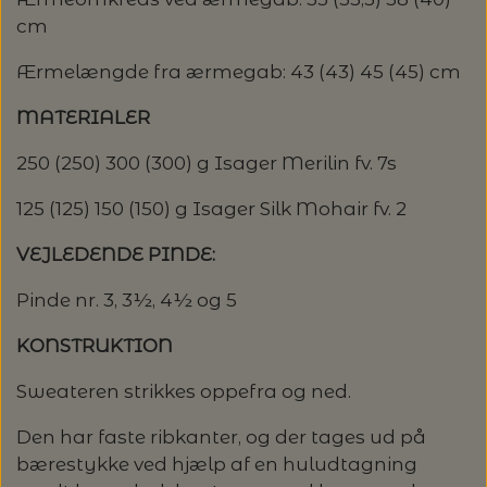
cm
LENE HOLME SAMSØE - LEKNIT
MASKESTOPPERE
PASCUALI: NEPAL - SPAR 20%
LANG YARNS
Ærmelængde fra ærmegab: 43 (43) 45 (45) cm
MY FAVOURITE THINGS KNITWEAR
MASKEWIRES
MATERIALER
PASCULI: SUAVE - SPAR 20%
MONDIAL
250 (250) 300 (300) g Isager Merilin fv. 7s
ODD ROW
MÅLEBÅND / PINDEMÅLERE
POMP STITCH - BRODERI - SPAR 30-35%
PASCUALI
125 (125) 150 (150) g Isager Silk Mohair fv. 2
PÅ ALLE KITS
OTHER LOOPS
OPSKRIFTHOLDER FRA KNITPRO -
RAUMA GARN
VEJLEDENDE PINDE:
MAGMA
SPAR 40% - GLERUPS STØVLER BØRN (STR.
PETITEKNIT
Pinde nr. 3, 3½, 4½ og 5
19 - 23)
PERMIN
SAKSE
KONSTRUKTION
RAUMA
PERMIN: SPAR 30% PÅ ALLE
SOMMERGARN
Sweateren strikkes oppefra og ned.
STRIKKE- OG SYNÅLE
JULEBRODERIER
SUSIE HAUMANN
Den har faste ribkanter, og der tages ud på
BALDYRE: UDVALGTE BRODERIER - SPAR
SYTRÅD
bærestykke ved hjælp af en huludtagning