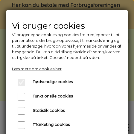
Her kan du betale med Forbrugsforeningen
Vi bruger cookies
Vi bruger egne cookies og cookies fra tredjeparter til at
BEMÆRK: Butikken har ferielukket* fra
personalisere din brugeroplevelse, til markedsføring og
til at undersøge, hvordan vores hjemmeside anvendes af
1/8 - 9/8 - 2026
besøgende. Du kan altid tilbagekalde dit samtykke ved
*Webshoppen er åben og sender hele
at trykke på linket 'Cookies' nederst på siden.
perioden - her kan du også bestille
Læs mere om cookies her
afhentning
Nødvendige cookies
Vi gør opmærksom på, at der kan være lidt
længere leveringstid
Funktionelle cookies
Statistik cookies
Marketing cookies