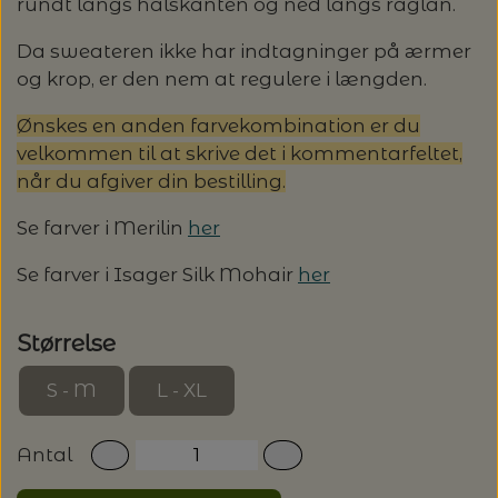
20%
rundt langs halskanten og ned langs raglan.
TRYKLÅSE
Da sweateren ikke har indtagninger på ærmer
og krop, er den nem at regulere i længden.
Ønskes en anden farvekombination er du
velkommen til at skrive det i kommentarfeltet,
når du afgiver din bestilling.
Se farver i Merilin
her
Se farver i Isager Silk Mohair
her
Størrelse
S - M
L - XL
Antal