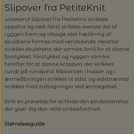
OMNIOUTIL - JAPANSKE SPANDE -
GLERUPS BØRN OG BABY
TASKER - MUUD LIVING
TØRKLÆDER/SJALER/PONCHOER
ISAGER
ELASTIKKER
Slipover fra PetiteKnit
STRIKKENÅLE, SYNÅLE OG PUNCHNÅLE
KAREN KLARBÆK
HACHIMAN
LANG YARNS: CASHMERE CLASSIC - SPAR
ISAGER - ULDSÆBE/WOOLSOAP
30%
TILBEHØR - MUUD LIVING
GLERUPS FILTSÅLER
Weekend Slipover
fra PetiteKnit strikkes
ISTEX
GARNVINDER / KRYDSNØGLEAPPARAT
SYTRÅD
KATIA CONCEPT
oppefra og ned. Først strikkes øverste del af
ryggen frem og tilbage, idet hældning af
RAUMA: PETUNIA PIMA BOMULDSGARN
JOJO KNITWEAR - GARNKITS
GARNVINSLER
skuldrene formes med vendepinde. Herefter
- SPAR 20%
KIT COUTURE - GARN
strikkes skuldrene, der samles fortil for at danne
KIT COUTURE
forstykket. Forstykket og ryggen samles
MASKEMARKØRER
PACUALI: SAYAMA - SPAR 15%
KNITTING FOR OLIVE
herefter for at danne kroppen, der strikkes
rundt på rundpind. Ribkanten i halsen og i
LENE HOLME SAMSØE - LEKNIT
MASKESTOPPERE
PASCUALI: NEPAL - SPAR 20%
LANG YARNS
ærmeåbningen strikkes til sidst, og sidstnævnte
strikkes med indtagninger ved ærmegabet.
MY FAVOURITE THINGS KNITWEAR
MASKEWIRES
PASCULI: SUAVE - SPAR 20%
MONDIAL
Strik en prøvelap for at finde den pindestørrelse,
ODD ROW
der giver dig den rette strikkefasthed.
MÅLEBÅND / PINDEMÅLERE
POMP STITCH - BRODERI - SPAR 30-35%
PASCUALI
PÅ ALLE KITS
Størrelsesguide
OTHER LOOPS
OPSKRIFTHOLDER FRA KNITPRO -
RAUMA GARN