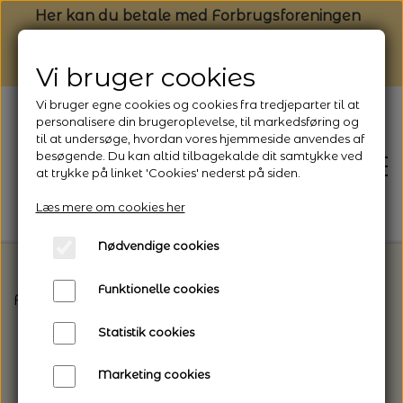
Her kan du betale med Forbrugsforeningen
Vi bruger cookies
Vi bruger egne cookies og cookies fra tredjeparter til at
personalisere din brugeroplevelse, til markedsføring og
til at undersøge, hvordan vores hjemmeside anvendes af
besøgende. Du kan altid tilbagekalde dit samtykke ved
at trykke på linket 'Cookies' nederst på siden.
Læs mere om cookies her
Nødvendige cookies
Funktionelle cookies
Forside
Strikkeopskrifter og strikkekits til dit næs
FORSIDE
Statistik cookies
NYHEDSBREV
Marketing cookies