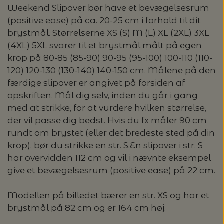
MAGMA
SPAR 40% - GLERUPS STØVLER BØRN (STR.
Weekend Slipover bør have et bevægelsesrum
PETITEKNIT
19 - 23)
(positive ease) på ca. 20-25 cm i forhold til dit
PERMIN
SAKSE
brystmål. Størrelserne XS (S) M (L) XL (2XL) 3XL
RAUMA
(4XL) 5XL svarer til et brystmål målt på egen
PERMIN: SPAR 30% PÅ ALLE
SOMMERGARN
krop på 80-85 (85-90) 90-95 (95-100) 100-110 (110-
STRIKKE- OG SYNÅLE
JULEBRODERIER
120) 120-130 (130-140) 140-150 cm. Målene på den
SUSIE HAUMANN
færdige slipover er angivet på forsiden af
BALDYRE: UDVALGTE BRODERIER - SPAR
SYTRÅD
opskriften. Mål dig selv, inden du går i gang
20%
med at strikke, for at vurdere hvilken størrelse,
TRYKLÅSE
der vil passe dig bedst. Hvis du fx måler 90 cm
rundt om brystet (eller det bredeste sted på din
krop), bør du strikke en str. S.En slipover i str. S
har overvidden 112 cm og vil i nævnte eksempel
give et bevægelsesrum (positive ease) på 22 cm.
Modellen på billedet bærer en str. XS og har et
brystmål på 82 cm og er 164 cm høj.