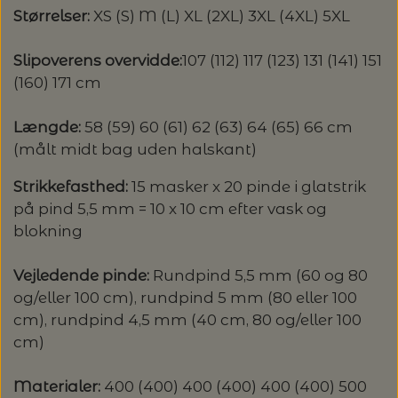
Størrelser:
XS (S) M (L) XL (2XL) 3XL (4XL) 5XL
Slipoverens overvidde:
107 (112) 117 (123) 131 (141) 151
(160) 171 cm
Længde:
58 (59) 60 (61) 62 (63) 64 (65) 66 cm
(målt midt bag uden halskant)
Strikkefasthed:
15 masker x 20 pinde i glatstrik
på pind 5,5 mm = 10 x 10 cm efter vask og
blokning
Vejledende pinde:
Rundpind 5,5 mm (60 og 80
og/eller 100 cm), rundpind 5 mm (80 eller 100
cm), rundpind 4,5 mm (40 cm, 80 og/eller 100
cm)
Materialer:
400 (400) 400 (400) 400 (400) 500