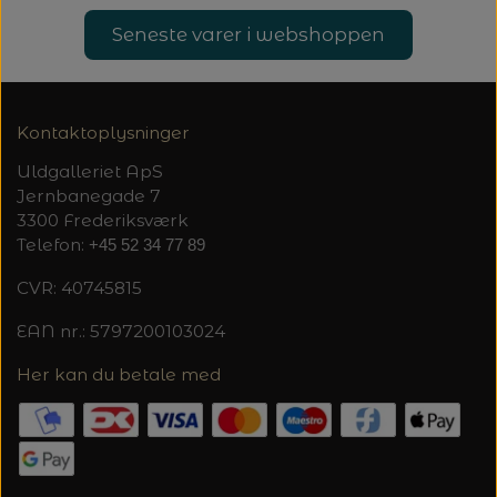
Seneste varer i webshoppen
Kontaktoplysninger
Uldgalleriet ApS
Jernbanegade 7
3300 Frederiksværk
Telefon:
+45 52 34 77 89
CVR: 40745815
EAN nr.: 5797200103024
Her kan du betale med