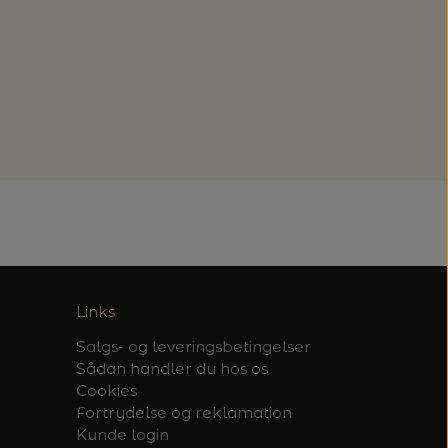
Links
Salgs- og leveringsbetingelser
Sådan handler du hos os
Cookies
Fortrydelse og reklamation
Kunde login