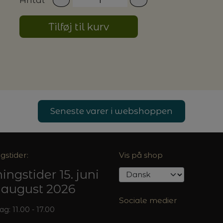
Tilføj til kurv
G MILJØVENLIGE VASKEMIDLER
P
Seneste varer i webshoppen
gstider:
Vis på shop
ingstider 15. juni
5. august 2026
Sociale medier
: 11.00 - 17.00