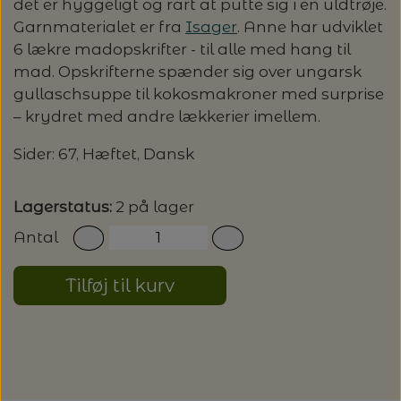
det er hyggeligt og rart at putte sig i en uldtrøje.
Garnmaterialet er fra
Isager
. Anne har udviklet
LENE HOLME SAMSØE - LEKNIT
MASKESTOPPERE
PASCUALI: NEPAL - SPAR 20%
LANG YARNS
6 lækre madopskrifter - til alle med hang til
mad. Opskrifterne spænder sig over ungarsk
MY FAVOURITE THINGS KNITWEAR
MASKEWIRES
gullaschsuppe til kokosmakroner med surprise
PASCULI: SUAVE - SPAR 20%
MONDIAL
– krydret med andre lækkerier imellem.
ODD ROW
MÅLEBÅND / PINDEMÅLERE
POMP STITCH - BRODERI - SPAR 30-35%
Sider: 67, Hæftet, Dansk
PASCUALI
PÅ ALLE KITS
OTHER LOOPS
OPSKRIFTHOLDER FRA KNITPRO -
Lagerstatus:
2 på lager
RAUMA GARN
MAGMA
SPAR 40% - GLERUPS STØVLER BØRN (STR.
Antal
PETITEKNIT
19 - 23)
PERMIN
SAKSE
Tilføj til kurv
RAUMA
PERMIN: SPAR 30% PÅ ALLE
SOMMERGARN
STRIKKE- OG SYNÅLE
JULEBRODERIER
SUSIE HAUMANN
BALDYRE: UDVALGTE BRODERIER - SPAR
SYTRÅD