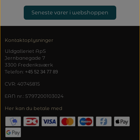
20%
TRYKLÅSE
Seneste varer i webshoppen
Kontaktoplysninger
Uldgalleriet ApS
Jernbanegade 7
3300 Frederiksværk
Telefon:
+45 52 34 77 89
CVR: 40745815
EAN nr.: 5797200103024
Her kan du betale med