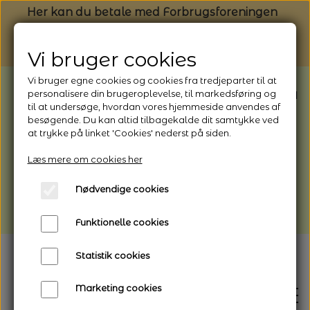
Her kan du betale med Forbrugsforeningen
Vi bruger cookies
Vi bruger egne cookies og cookies fra tredjeparter til at
BEMÆRK: Butikken har ferielukket* fra
personalisere din brugeroplevelse, til markedsføring og
til at undersøge, hvordan vores hjemmeside anvendes af
1/8 - 9/8 - 2026
besøgende. Du kan altid tilbagekalde dit samtykke ved
*Webshoppen er åben og sender hele
at trykke på linket 'Cookies' nederst på siden.
perioden - her kan du også bestille
Læs mere om cookies her
afhentning
Nødvendige cookies
Vi gør opmærksom på, at der kan være lidt
længere leveringstid
Funktionelle cookies
Statistik cookies
Marketing cookies