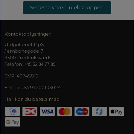
20%
Seneste varer i webshoppen
TRYKLÅSE
Kontaktoplysninger
Uldgalleriet ApS
Jernbanegade 7
3300 Frederiksværk
Telefon:
+45 52 34 77 89
CVR: 40745815
EAN nr.: 5797200103024
Her kan du betale med