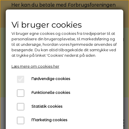
Her kan du betale med Forbrugsforeningen
Vi bruger cookies
Vi bruger egne cookies og cookies fra tredjeparter til at
BEMÆRK: Butikken har ferielukket* fra
personalisere din brugeroplevelse, til markedsføring og
til at undersøge, hvordan vores hjemmeside anvendes af
1/8 - 9/8 - 2026
besøgende. Du kan altid tilbagekalde dit samtykke ved
*Webshoppen er åben og sender hele
at trykke på linket 'Cookies' nederst på siden.
perioden - her kan du også bestille
Læs mere om cookies her
afhentning
Nødvendige cookies
Vi gør opmærksom på, at der kan være lidt
længere leveringstid
Funktionelle cookies
Statistik cookies
Marketing cookies