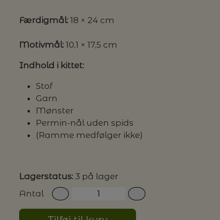
Færdigmål:
18 × 24 cm
G MILJØVENLIGE VASKEMIDLER
Motivmål:
10,1 × 17,5 cm
Indhold i kittet:
P
Stof
Garn
Mønster
Permin-nål uden spids
(Ramme medfølger ikke)
Lagerstatus:
3 på lager
Antal
Tilføj til kurv