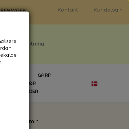
Kontakt
Kundelogin
nalisere
stille afhentning
ordan
gekalde
.
LDGALLERIET
GARN
OG SYTILBEHØR
ÅBNINGSTIDER
HÆKLING
MAGASINER
EBØGER
HÆKLENÅLE
LAINE MAGAZINE
 - UDE OG INDE
ESKO
NG
BØGER OM HÆKLING
Broderi - Permin