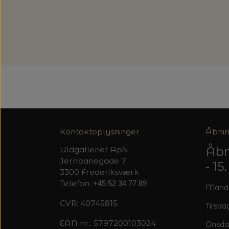
Kontaktoplysninger
Åbnin
Åbn
Uldgalleriet ApS
Jernbanegade 7
- 1
3300 Frederiksværk
Telefon:
+45 52 34 77 89
Mandag
CVR: 40745815
Tirsdag
EAN nr.: 5797200103024
Onsda