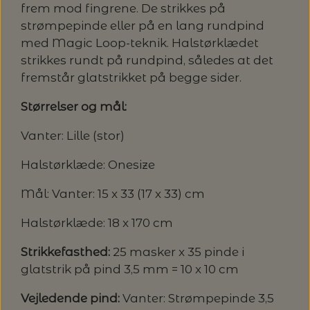
frem mod fingrene. De strikkes på
LENE HOLME SAMSØE - LEKNIT
strømpepinde eller på en lang rundpind
MASKESTOPPERE
PASCUALI: NEPAL - SPAR 20%
LANG YARNS
med Magic Loop-teknik. Halstørklædet
strikkes rundt på rundpind, således at det
MY FAVOURITE THINGS KNITWEAR
MASKEWIRES
PASCULI: SUAVE - SPAR 20%
fremstår glatstrikket på begge sider.
MONDIAL
ODD ROW
Størrelser og mål:
MÅLEBÅND / PINDEMÅLERE
POMP STITCH - BRODERI - SPAR 30-35%
PASCUALI
PÅ ALLE KITS
Vanter: Lille (stor)
OTHER LOOPS
OPSKRIFTHOLDER FRA KNITPRO -
RAUMA GARN
Halstørklæde: Onesize
MAGMA
SPAR 40% - GLERUPS STØVLER BØRN (STR.
PETITEKNIT
19 - 23)
Mål: Vanter: 15 x 33 (17 x 33) cm
PERMIN
SAKSE
Halstørklæde: 18 x 170 cm
RAUMA
PERMIN: SPAR 30% PÅ ALLE
SOMMERGARN
STRIKKE- OG SYNÅLE
JULEBRODERIER
Strikkefasthed:
25 masker x 35 pinde i
glatstrik på pind 3,5 mm = 10 x 10 cm
SUSIE HAUMANN
BALDYRE: UDVALGTE BRODERIER - SPAR
SYTRÅD
Vejledende pind:
Vanter: Strømpepinde 3,5