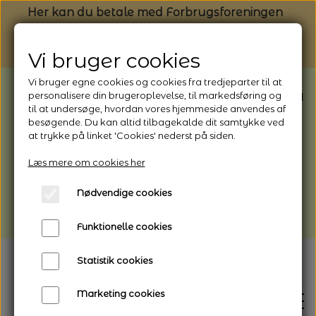
Her kan du betale med Forbrugsforeningen
Vi bruger cookies
Vi bruger egne cookies og cookies fra tredjeparter til at
BEMÆRK: Butikken har ferielukket* fra
personalisere din brugeroplevelse, til markedsføring og
til at undersøge, hvordan vores hjemmeside anvendes af
1/8 - 9/8 - 2026
besøgende. Du kan altid tilbagekalde dit samtykke ved
*Webshoppen er åben og sender hele
at trykke på linket 'Cookies' nederst på siden.
perioden - her kan du også bestille
Læs mere om cookies her
afhentning
Nødvendige cookies
Vi gør opmærksom på, at der kan være lidt
længere leveringstid
Funktionelle cookies
Statistik cookies
Marketing cookies