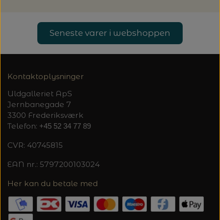
Seneste varer i webshoppen
Kontaktoplysninger
Uldgalleriet ApS
Jernbanegade 7
3300 Frederiksværk
Telefon:
+45 52 34 77 89
CVR: 40745815
EAN nr.: 5797200103024
Her kan du betale med