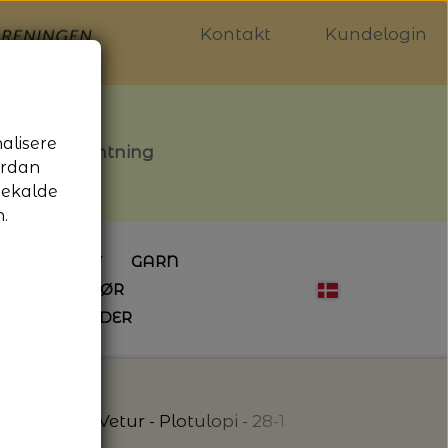
Kontakt
Kundelogin
nalisere
stille afhentning
ordan
gekalde
.
LDGALLERIET
GARN
OG SYTILBEHØR
ÅBNINGSTIDER
HÆKLING
MAGASINER
EBØGER
HÆKLENÅLE
LAINE MAGAZINE
 - UDE OG INDE
ESKO
NG
BØGER OM HÆKLING
 Opskrifter
Vetur - Plotulopi - 28-1