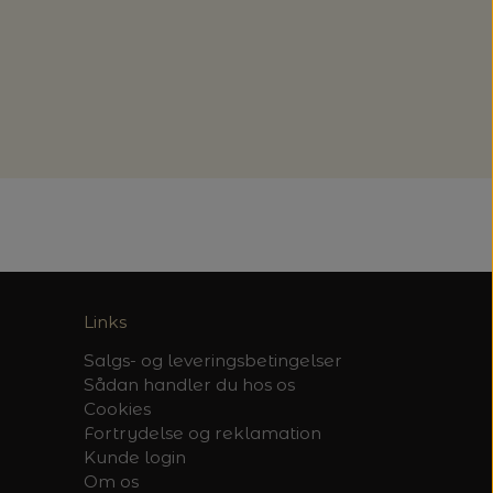
Links
Salgs- og leveringsbetingelser
Sådan handler du hos os
Cookies
Fortrydelse og reklamation
Kunde login
Om os