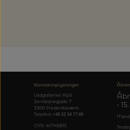
Kontaktoplysninger
Åbnin
Åbn
Uldgalleriet ApS
Jernbanegade 7
- 1
3300 Frederiksværk
Telefon:
+45 52 34 77 89
Mandag
CVR: 40745815
Tirsdag