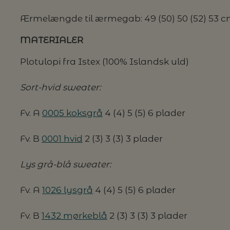
Ærmelængde til ærmegab: 49 (50) 50 (52) 53 
G MILJØVENLIGE VASKEMIDLER
MATERIALER
Plotulopi fra Istex (100% Islandsk uld)
P
Sort-hvid sweater:
Fv. A
0005 koksgrå
4 (4) 5 (5) 6 plader
Fv. B
0001 hvid
2 (3) 3 (3) 3 plader
Lys grå-blå sweater:
Fv. A
1026 lysgrå
4 (4) 5 (5) 6 plader
Fv. B
1432 mørkeblå
2 (3) 3 (3) 3 plader