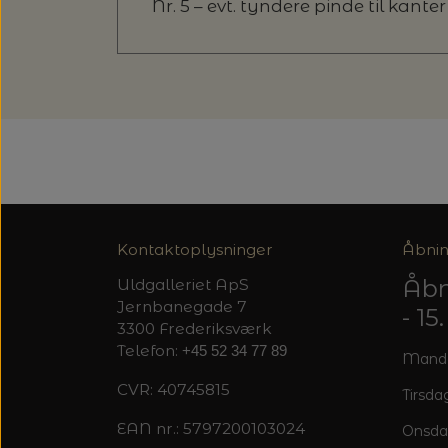
Nr. 5 – evt. tyndere pinde til kanter
Kontaktoplysninger
Åbnin
Åbn
Uldgalleriet ApS
Jernbanegade 7
- 1
3300 Frederiksværk
Telefon:
+45 52 34 77 89
Mandag
CVR: 40745815
Tirsdag
EAN nr.: 5797200103024
Onsda