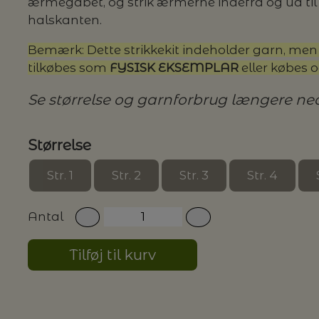
ærmegabet, og strik ærmerne indefra og ud til 
halskanten.
G MILJØVENLIGE VASKEMIDLER
Bemærk: Dette strikkekit indeholder garn, me
tilkøbes som
FYSISK EKSEMPLAR
eller købes 
Se størrelse og garnforbrug længere ne
P
Størrelse
Str. 1
Str. 2
Str. 3
Str. 4
Antal
Tilføj til kurv