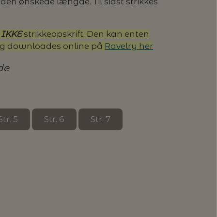
den ønskede længde. Til sidst strikkes
n
IKKE
strikkeopskrift. Den kan enten
og downloades online på
Ravelry her
de
Str. 5
Str. 6
Str. 7