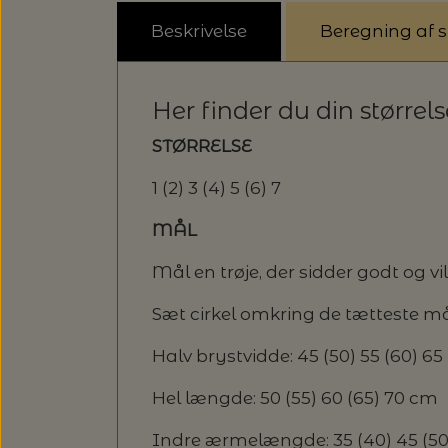
Beskrivelse
Beregning af st
Her finder du din størrel
STØRRELSE
1 (2) 3 (4) 5 (6) 7
MÅL
Mål en trøje, der sidder godt og vi
Sæt cirkel omkring de tætteste må
Halv brystvidde: 45 (50) 55 (60) 65
Hel længde: 50 (55) 60 (65) 70 cm
Indre ærmelængde: 35 (40) 45 (5