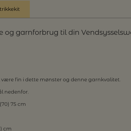
rikkekit
se og garnforbrug til din Vendsysselsw
l være fin i dette mønster og denne garnkvalitet.
l nedenfor.
 (70) 75 cm
0) cm