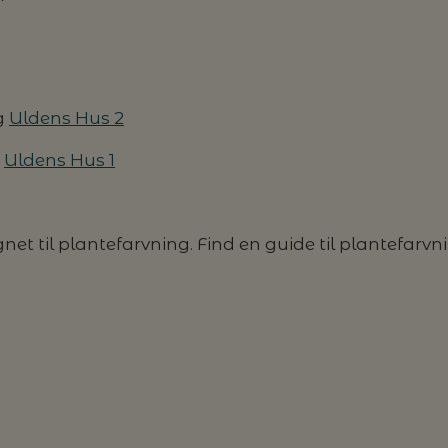
 g
Uldens Hus 2
g
Uldens Hus 1
et til plantefarvning. Find en guide til plantefarvning