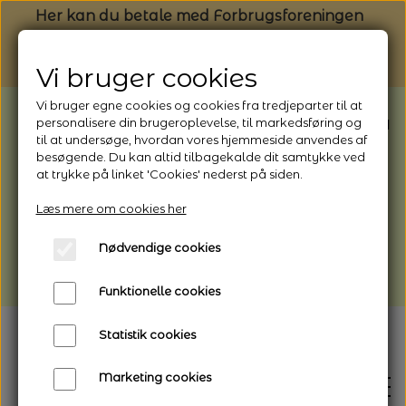
Her kan du betale med Forbrugsforeningen
Vi bruger cookies
Vi bruger egne cookies og cookies fra tredjeparter til at
BEMÆRK: Butikken har ferielukket* fra
personalisere din brugeroplevelse, til markedsføring og
til at undersøge, hvordan vores hjemmeside anvendes af
1/8 - 9/8 - 2026
besøgende. Du kan altid tilbagekalde dit samtykke ved
*Webshoppen er åben og sender hele
at trykke på linket 'Cookies' nederst på siden.
perioden - her kan du også bestille
Læs mere om cookies her
afhentning
Nødvendige cookies
Vi gør opmærksom på, at der kan være lidt
længere leveringstid
Funktionelle cookies
Statistik cookies
Marketing cookies