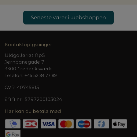
Seneste varer i webshoppen
Kontaktoplysninger
Uldgalleriet ApS
Jernbanegade 7
3300 Frederiksværk
Telefon:
+45 52 34 77 89
CVR: 40745815
EAN nr.: 5797200103024
Her kan du betale med