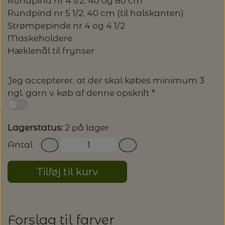
Rundpind nr 4 1/2, 40 og 80 cm
Rundpind nr 5 1/2, 40 cm (til halskanten)
LENE HOLME SAMSØE - LEKNIT
MASKESTOPPERE
Strømpepinde nr 4 og 4 1/2
PASCUALI: NEPAL - SPAR 20%
LANG YARNS
Maskeholdere
MY FAVOURITE THINGS KNITWEAR
Hæklenål til frynser
MASKEWIRES
PASCULI: SUAVE - SPAR 20%
MONDIAL
ODD ROW
Jeg accepterer, at der skal købes minimum 3
MÅLEBÅND / PINDEMÅLERE
POMP STITCH - BRODERI - SPAR 30-35%
PASCUALI
ngl. garn v. køb af denne opskrift *
PÅ ALLE KITS
OTHER LOOPS
OPSKRIFTHOLDER FRA KNITPRO -
RAUMA GARN
MAGMA
Lagerstatus:
2 på lager
SPAR 40% - GLERUPS STØVLER BØRN (STR.
PETITEKNIT
19 - 23)
Antal
PERMIN
SAKSE
RAUMA
Tilføj til kurv
PERMIN: SPAR 30% PÅ ALLE
SOMMERGARN
STRIKKE- OG SYNÅLE
JULEBRODERIER
SUSIE HAUMANN
BALDYRE: UDVALGTE BRODERIER - SPAR
SYTRÅD
Forslag til farver