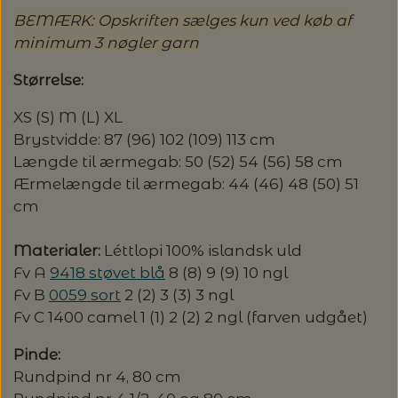
GLERUPS HJEMMESKO
FILCOLANA
HELE SÆT
KNITPRO - UDSKIFTELIGE RUNDP. &
GLERUP YATZY - SINGLE SÆT M.
ULDSÆBE
BEMÆRK: Opskriften sælges kun ved køb af
POMP STICH
HJELHOLT
OM OS
LANG YARNS: CARPE DIEM - SPAR 20%
TERNINGER
WIRES
minimum 3 nøgler garn
HAFLINGER SKO - UDE OG INDE
GLERUPS SKO
HANNE LARSEN STRIK
HERREMODELLER
SONETT – ØKOLOGISK SÆBE OG
ADDI-TO-GO
VERVACO - PÅTEGNET BRODERI
ISAGER
Størrelse:
LANG YARNS: VAYA - SPAR 20%
KONTAKT
GLERUP YATZY - DOUBLE SÆT M.
MILJØVENLIGE VASKEMIDLER
STRØMPEPINDE
SILKEBORG ULDSPINDERI
VOKSEN HJEMMESKO
GLERUPS TØFFEL
TERNINGER
HANNE RIMMEN DESIGN
T-SHIRTS OG TOP
XS (S) M (L) XL
COCOKNITS
PERMIN - BRODERI
ISTEX - LOPI
STRIKKEBØGER PÅ TILBUD
Brystvidde: 87 (96) 102 (109) 113 cm
UDSKIFTELIGE RUNDPINDESÆT
EUCALAN
ÅBNINGSTIDER
Længde til ærmegab: 50 (52) 54 (56) 58 cm
GLERUPS STØVLE
MUUD LIVING
PLAIDER
TILBEHØR
HJELHOLT
BLOCKERSÆT/BLOKKESÆT
SAKSE
Ærmelængde til ærmegab: 44 (46) 48 (50) 51
ITO GARN
LANG YARNS: SPAR 20% - DESIRE
HJELHOLTS ULDVASK
ADDI-CRASY-TRIO
cm
OMNIOUTIL - JAPANSKE SPANDE -
GLERUPS BØRN OG BABY
TASKER - MUUD LIVING
TØRKLÆDER/SJALER/PONCHOER
ISAGER
ELASTIKKER
STRIKKENÅLE, SYNÅLE OG PUNCHNÅLE
KAREN KLARBÆK
HACHIMAN
LANG YARNS: CASHMERE CLASSIC - SPAR
ISAGER - ULDSÆBE/WOOLSOAP
Materialer:
Léttlopi 100% islandsk uld
30%
TILBEHØR - MUUD LIVING
GLERUPS FILTSÅLER
Fv A
9418 støvet blå
8 (8) 9 (9) 10 ngl
ISTEX
GARNVINDER / KRYDSNØGLEAPPARAT
SYTRÅD
KATIA CONCEPT
Fv B
0059 sort
2 (2) 3 (3) 3 ngl
Fv C 1400 camel 1 (1) 2 (2) 2 ngl (farven udgået)
RAUMA: PETUNIA PIMA BOMULDSGARN
JOJO KNITWEAR - GARNKITS
GARNVINSLER
- SPAR 20%
KIT COUTURE - GARN
Pinde:
Rundpind nr 4, 80 cm
KIT COUTURE
MASKEMARKØRER
PACUALI: SAYAMA - SPAR 15%
KNITTING FOR OLIVE