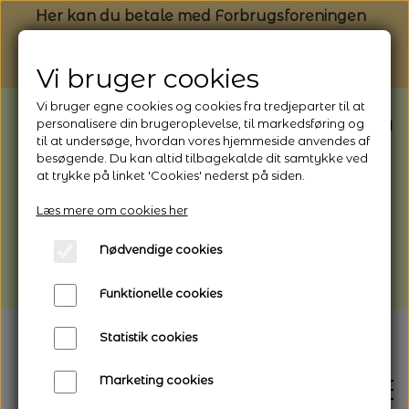
Her kan du betale med Forbrugsforeningen
Vi bruger cookies
Vi bruger egne cookies og cookies fra tredjeparter til at
BEMÆRK: Butikken har ferielukket* fra
personalisere din brugeroplevelse, til markedsføring og
til at undersøge, hvordan vores hjemmeside anvendes af
1/8 - 9/8 - 2026
besøgende. Du kan altid tilbagekalde dit samtykke ved
*Webshoppen er åben og sender hele
at trykke på linket 'Cookies' nederst på siden.
perioden - her kan du også bestille
Læs mere om cookies her
afhentning
Nødvendige cookies
Vi gør opmærksom på, at der kan være lidt
længere leveringstid
Funktionelle cookies
Statistik cookies
Marketing cookies