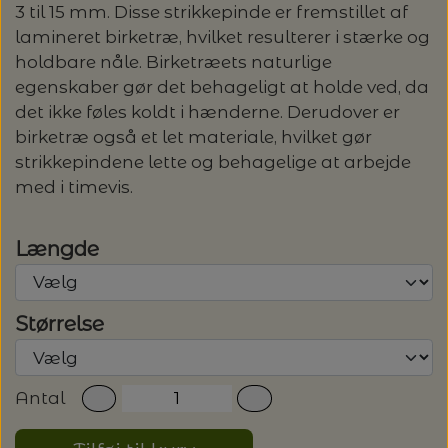
3 til 15 mm. Disse strikkepinde er fremstillet af
LENE HOLME SAMSØE - LEKNIT
lamineret birketræ, hvilket resulterer i stærke og
MASKESTOPPERE
PASCUALI: NEPAL - SPAR 20%
LANG YARNS
holdbare nåle. Birketræets naturlige
egenskaber gør det behageligt at holde ved, da
MY FAVOURITE THINGS KNITWEAR
MASKEWIRES
PASCULI: SUAVE - SPAR 20%
det ikke føles koldt i hænderne. Derudover er
MONDIAL
birketræ også et let materiale, hvilket gør
ODD ROW
MÅLEBÅND / PINDEMÅLERE
strikkepindene lette og behagelige at arbejde
POMP STITCH - BRODERI - SPAR 30-35%
PASCUALI
med i timevis.
PÅ ALLE KITS
OTHER LOOPS
OPSKRIFTHOLDER FRA KNITPRO -
RAUMA GARN
MAGMA
Længde
SPAR 40% - GLERUPS STØVLER BØRN (STR.
PETITEKNIT
19 - 23)
PERMIN
SAKSE
Størrelse
RAUMA
PERMIN: SPAR 30% PÅ ALLE
SOMMERGARN
STRIKKE- OG SYNÅLE
JULEBRODERIER
SUSIE HAUMANN
Antal
BALDYRE: UDVALGTE BRODERIER - SPAR
SYTRÅD