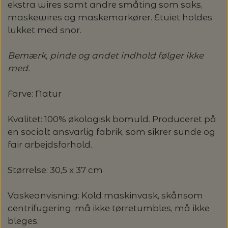
OMNIOUTIL - JAPANSKE SPANDE -
GLERUPS BØRN OG BABY
TASKER - MUUD LIVING
TØRKLÆDER/SJALER/PONCHOER
ISAGER
ekstra wires samt andre småting som saks,
ELASTIKKER
STRIKKENÅLE, SYNÅLE OG PUNCHNÅLE
KAREN KLARBÆK
HACHIMAN
LANG YARNS: CASHMERE CLASSIC - SPAR
maskewires og maskemarkører. Etuiet holdes
ISAGER - ULDSÆBE/WOOLSOAP
30%
lukket med snor.
TILBEHØR - MUUD LIVING
GLERUPS FILTSÅLER
ISTEX
GARNVINDER / KRYDSNØGLEAPPARAT
SYTRÅD
KATIA CONCEPT
Bemærk, pinde og andet indhold følger ikke
RAUMA: PETUNIA PIMA BOMULDSGARN
JOJO KNITWEAR - GARNKITS
GARNVINSLER
med.
- SPAR 20%
KIT COUTURE - GARN
KIT COUTURE
Farve: Natur
MASKEMARKØRER
PACUALI: SAYAMA - SPAR 15%
KNITTING FOR OLIVE
Kvalitet: 100% økologisk bomuld. Produceret på
LENE HOLME SAMSØE - LEKNIT
MASKESTOPPERE
en socialt ansvarlig fabrik, som sikrer sunde og
PASCUALI: NEPAL - SPAR 20%
LANG YARNS
fair arbejdsforhold.
MY FAVOURITE THINGS KNITWEAR
MASKEWIRES
PASCULI: SUAVE - SPAR 20%
MONDIAL
Størrelse: 30,5 x 37 cm
ODD ROW
MÅLEBÅND / PINDEMÅLERE
POMP STITCH - BRODERI - SPAR 30-35%
PASCUALI
Vaskeanvisning: Kold maskinvask, skånsom
PÅ ALLE KITS
centrifugering, må ikke tørretumbles, må ikke
OTHER LOOPS
OPSKRIFTHOLDER FRA KNITPRO -
bleges.
RAUMA GARN