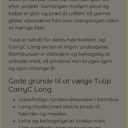
20%
efter projekt. Samlingen mellem pind og
TRYKLÅSE
kabel er glat og præcist udført, så garnet
glider ubesværet hen over overgangen uden
at hænge fast.
Tulip er kendt for deres høje kvalitet, og
CarryC Long-serien er ingen undtagelse.
Bambussen er slidstærk og behagelig at
arbejde med, så pindene kan bruges igen
og igen i mange år.
Gode grunde til at vælge Tulip
CarryC Long
Udskiftelige rundpindespidser i bambus
Lang model med ekstra plads til
hænder og masker
Lette og behagelige at strikke med
Glat overflade, som giver et jævnt