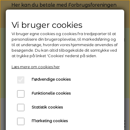
Her kan du betale med Forbrugsforeningen
Vi bruger cookies
Vi bruger egne cookies og cookies fra tredjeparter til at
BEMÆRK: Butikken har ferielukket* fra
personalisere din brugeroplevelse, til markedsføring og
til at undersøge, hvordan vores hjemmeside anvendes af
1/8 - 9/8 - 2026
besøgende. Du kan altid tilbagekalde dit samtykke ved
*Webshoppen er åben og sender hele
at trykke på linket 'Cookies' nederst på siden.
perioden - her kan du også bestille
Læs mere om cookies her
afhentning
Nødvendige cookies
Vi gør opmærksom på, at der kan være lidt
længere leveringstid
Funktionelle cookies
Statistik cookies
Marketing cookies