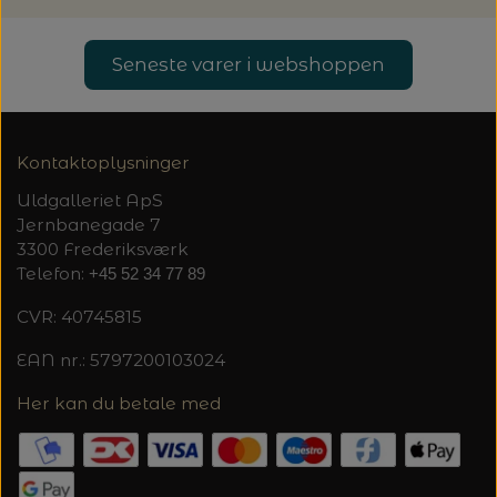
Seneste varer i webshoppen
Kontaktoplysninger
Uldgalleriet ApS
Jernbanegade 7
3300 Frederiksværk
Telefon:
+45 52 34 77 89
CVR: 40745815
EAN nr.: 5797200103024
Her kan du betale med