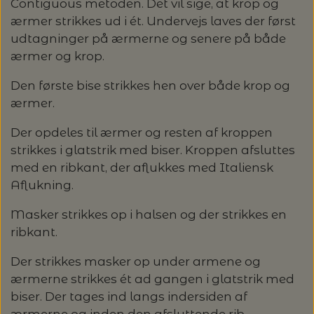
20%
Contiguous metoden. Det vil sige, at krop og
ærmer strikkes ud i ét. Undervejs laves der først
TRYKLÅSE
udtagninger på ærmerne og senere på både
ærmer og krop.
Den første bise strikkes hen over både krop og
ærmer.
Der opdeles til ærmer og resten af kroppen
strikkes i glatstrik med biser. Kroppen afsluttes
med en ribkant, der aflukkes med Italiensk
Aflukning.
Masker strikkes op i halsen og der strikkes en
ribkant.
Der strikkes masker op under armene og
ærmerne strikkes ét ad gangen i glatstrik med
biser. Der tages ind langs indersiden af