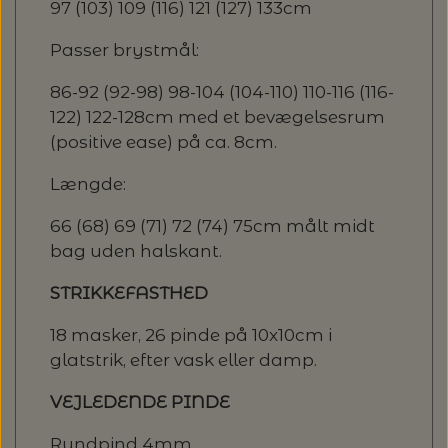
97 (103) 109 (116) 121 (127) 133cm
Passer brystmål:
86-92 (92-98) 98-104 (104-110) 110-116 (116-
122) 122-128cm med et bevægelsesrum
(positive ease) på ca. 8cm.
Længde:
66 (68) 69 (71) 72 (74) 75cm målt midt
bag uden halskant.
STRIKKEFASTHED
18 masker, 26 pinde på 10x10cm i
glatstrik, efter vask eller damp.
VEJLEDENDE PINDE
Rundpind 4mm