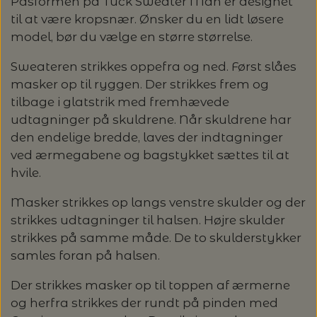
Pasformen på Tuck Sweater Man er designet
til at være kropsnær. Ønsker du en lidt løsere
LENE HOLME SAMSØE - LEKNIT
MASKESTOPPERE
model, bør du vælge en større størrelse.
PASCUALI: NEPAL - SPAR 20%
LANG YARNS
Sweateren strikkes oppefra og ned. Først slåes
MY FAVOURITE THINGS KNITWEAR
MASKEWIRES
PASCULI: SUAVE - SPAR 20%
MONDIAL
masker op til ryggen. Der strikkes frem og
tilbage i glatstrik med fremhævede
ODD ROW
MÅLEBÅND / PINDEMÅLERE
udtagninger på skuldrene. Når skuldrene har
POMP STITCH - BRODERI - SPAR 30-35%
PASCUALI
den endelige bredde, laves der indtagninger
PÅ ALLE KITS
OTHER LOOPS
ved ærmegabene og bagstykket sættes til at
OPSKRIFTHOLDER FRA KNITPRO -
RAUMA GARN
hvile.
MAGMA
SPAR 40% - GLERUPS STØVLER BØRN (STR.
PETITEKNIT
19 - 23)
Masker strikkes op langs venstre skulder og der
PERMIN
SAKSE
strikkes udtagninger til halsen. Højre skulder
RAUMA
strikkes på samme måde. De to skulderstykker
PERMIN: SPAR 30% PÅ ALLE
SOMMERGARN
samles foran på halsen.
STRIKKE- OG SYNÅLE
JULEBRODERIER
SUSIE HAUMANN
Der strikkes masker op til toppen af ærmerne
BALDYRE: UDVALGTE BRODERIER - SPAR
SYTRÅD
og herfra strikkes der rundt på pinden med