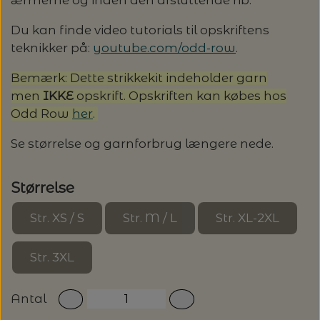
ærmerne og inden den afsluttende rib.
Du kan finde video tutorials til opskriftens
teknikker på:
youtube.com/odd-row
.
Bemærk: Dette strikkekit indeholder garn
men
IKKE
opskrift. Opskriften kan købes hos
Odd Row
her
.
Se størrelse og garnforbrug længere nede.
Størrelse
Str. XS / S
Str. M / L
Str. XL-2XL
Str. 3XL
Antal