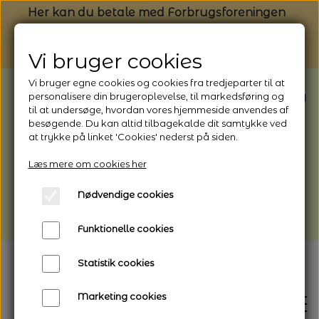
Her kan du betale med Forbrugsforeningen
Vi bruger cookies
Vi bruger egne cookies og cookies fra tredjeparter til at
BEMÆRK: Butikken har ferielukket* fra
personalisere din brugeroplevelse, til markedsføring og
til at undersøge, hvordan vores hjemmeside anvendes af
1/8 - 9/8 - 2026
besøgende. Du kan altid tilbagekalde dit samtykke ved
*Webshoppen er åben og sender hele
at trykke på linket 'Cookies' nederst på siden.
perioden - her kan du også bestille
Læs mere om cookies her
afhentning
Nødvendige cookies
Vi gør opmærksom på, at der kan være lidt
længere leveringstid
Funktionelle cookies
Statistik cookies
Marketing cookies