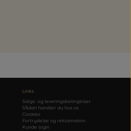
Links
Salgs- og leveringsbetingelser
Sådan handler du hos os
Cookies
Fortrydelse og reklamation
Kunde login