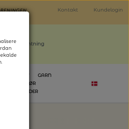
Kontakt
Kundelogin
nalisere
stille afhentning
ordan
gekalde
.
LDGALLERIET
GARN
OG SYTILBEHØR
ÅBNINGSTIDER
HÆKLING
MAGASINER
EBØGER
HÆKLENÅLE
LAINE MAGAZINE
 - UDE OG INDE
ESKO
NG
BØGER OM HÆKLING