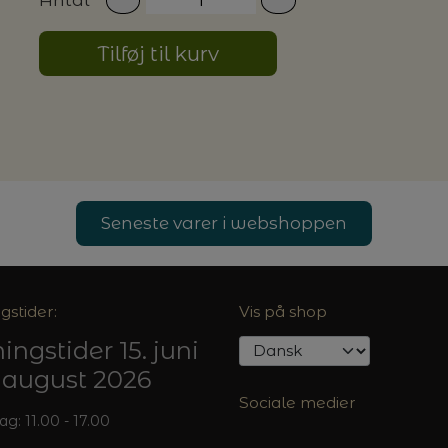
Tilføj til kurv
G MILJØVENLIGE VASKEMIDLER
P
Seneste varer i webshoppen
gstider:
Vis på shop
ingstider 15. juni
5. august 2026
Sociale medier
: 11.00 - 17.00