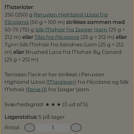
20%
Materialer
:
TRYKLÅSE
250 (250) g
Peruvian Highland Wool fra
Filcolana
(50 g = 100 m)
strikkes sammen med
50-75 (75) g
Silk Mohair fra Isager Yarn
(25 g =
212 m)
eller
Tilia fra Filcolana
(25 g = 212 m)
eller
Tynn Silk Mohair fra Sandnes Garn (25 g = 212
m)
eller
Brushed Lace fra Mohair By Canard
(25 g = 212 m)
Terrazzo Neck er her strikket i Peruvian
Highland Wool (
Marzipan
) fra Filcolana og Silk
Mohair (
farve 0
) fra Isager Yarn.
Sværhedsgrad: ★ ★ ★ (3 ud af 5).
Lagerstatus:
5 på lager
Antal