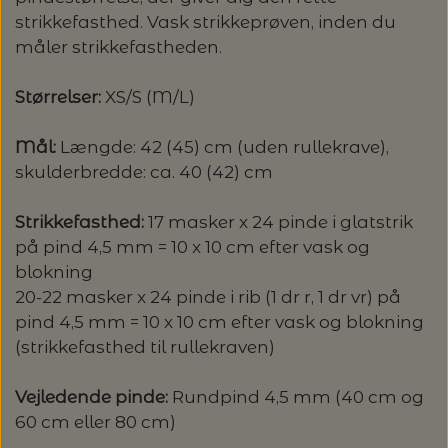
strikkefasthed. Vask strikkeprøven, inden du
LENE HOLME SAMSØE - LEKNIT
MASKESTOPPERE
måler strikkefastheden.
PASCUALI: NEPAL - SPAR 20%
LANG YARNS
MY FAVOURITE THINGS KNITWEAR
Størrelser:
XS/S (M/L)
MASKEWIRES
PASCULI: SUAVE - SPAR 20%
MONDIAL
Mål:
Længde: 42 (45) cm (uden rullekrave),
ODD ROW
MÅLEBÅND / PINDEMÅLERE
POMP STITCH - BRODERI - SPAR 30-35%
PASCUALI
skulderbredde: ca. 40 (42) cm
PÅ ALLE KITS
OTHER LOOPS
OPSKRIFTHOLDER FRA KNITPRO -
Strikkefasthed:
17 masker x 24 pinde i glatstrik
RAUMA GARN
MAGMA
på pind 4,5 mm = 10 x 10 cm efter vask og
SPAR 40% - GLERUPS STØVLER BØRN (STR.
PETITEKNIT
blokning
19 - 23)
PERMIN
20-22 masker x 24 pinde i rib (1 dr r, 1 dr vr) på
SAKSE
pind 4,5 mm = 10 x 10 cm efter vask og blokning
RAUMA
PERMIN: SPAR 30% PÅ ALLE
(strikkefasthed til rullekraven)
SOMMERGARN
STRIKKE- OG SYNÅLE
JULEBRODERIER
SUSIE HAUMANN
Vejledende pinde:
Rundpind 4,5 mm (40 cm og
60 cm eller 80 cm)
BALDYRE: UDVALGTE BRODERIER - SPAR
SYTRÅD