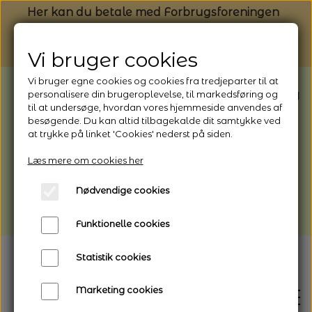
Her kan du betale med Forbrugsforeningen
Vi bruger cookies
Vi bruger egne cookies og cookies fra tredjeparter til at
BEMÆRK: Butikken har ferielukket* fra
personalisere din brugeroplevelse, til markedsføring og
til at undersøge, hvordan vores hjemmeside anvendes af
1/8 - 9/8 - 2026
besøgende. Du kan altid tilbagekalde dit samtykke ved
*Webshoppen er åben og sender hele
at trykke på linket 'Cookies' nederst på siden.
perioden - her kan du også bestille
Læs mere om cookies her
afhentning
Nødvendige cookies
Vi gør opmærksom på, at der kan være lidt
længere leveringstid
Funktionelle cookies
Statistik cookies
Marketing cookies