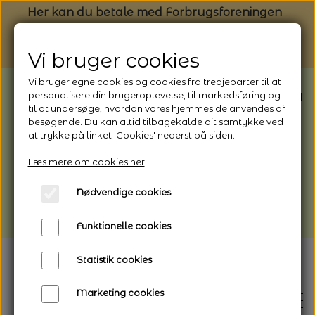
Her kan du betale med Forbrugsforeningen
Vi bruger cookies
Vi bruger egne cookies og cookies fra tredjeparter til at
BEMÆRK: Butikken har ferielukket* fra
personalisere din brugeroplevelse, til markedsføring og
til at undersøge, hvordan vores hjemmeside anvendes af
1/8 - 9/8 - 2026
besøgende. Du kan altid tilbagekalde dit samtykke ved
*Webshoppen er åben og sender hele
at trykke på linket 'Cookies' nederst på siden.
perioden - her kan du også bestille
Læs mere om cookies her
afhentning
Nødvendige cookies
Vi gør opmærksom på, at der kan være lidt
længere leveringstid
Funktionelle cookies
Statistik cookies
Marketing cookies