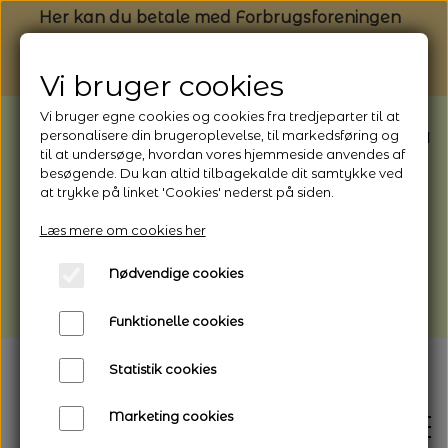
Her kan du betale med Forbrugsforeningen
Vi bruger cookies
Vi bruger egne cookies og cookies fra tredjeparter til at
BEMÆRK: Butikken har ferielukket* fra
personalisere din brugeroplevelse, til markedsføring og
til at undersøge, hvordan vores hjemmeside anvendes af
1/8 - 9/8 - 2026
besøgende. Du kan altid tilbagekalde dit samtykke ved
*Webshoppen er åben og sender hele
at trykke på linket 'Cookies' nederst på siden.
perioden - her kan du også bestille
Læs mere om cookies her
afhentning
Nødvendige cookies
Vi gør opmærksom på, at der kan være lidt
længere leveringstid
Funktionelle cookies
Statistik cookies
Marketing cookies