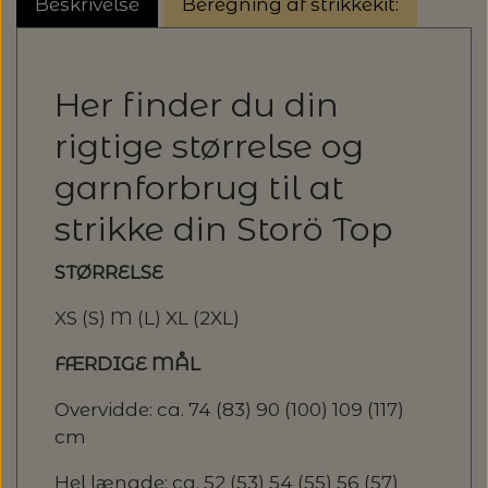
20%
Beskrivelse
Beregning af strikkekit:
TRYKLÅSE
Her finder du din
rigtige størrelse og
garnforbrug til at
strikke din Storö Top
STØRRELSE
XS (S) M (L) XL (2XL)
FÆRDIGE MÅL
Overvidde: ca. 74 (83) 90 (100) 109 (117)
cm
Hel længde: ca. 52 (53) 54 (55) 56 (57)