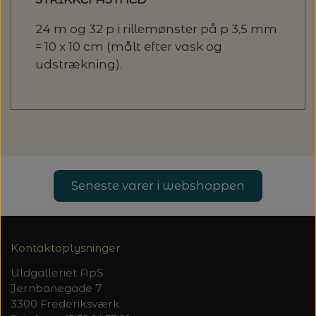
24 m og 32 p i rillemønster på p 3,5 mm
= 10 x 10 cm (målt efter vask og
udstrækning).
Seneste varer i webshoppen
Kontaktoplysninger
Uldgalleriet ApS
Jernbanegade 7
3300 Frederiksværk