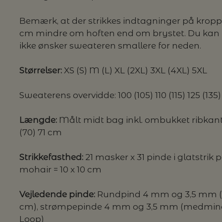
Bemærk, at der strikkes indtagninger på kropp
cm mindre om hoften end om brystet. Du kan u
ikke ønsker sweateren smallere for neden.
Størrelser:
XS (S) M (L) XL (2XL) 3XL (4XL) 5XL
Sweaterens overvidde: 100 (105) 110 (115) 125 (135)
Længde:
Målt midt bag inkl. ombukket ribkant i
(70) 71 cm
Strikkefasthed:
21 masker x 31 pinde i glatstrik
mohair = 10 x 10 cm
Vejledende pinde:
Rundpind 4 mm og 3,5 mm (8
cm), strømpepinde 4 mm og 3,5 mm (medmind
Loop)