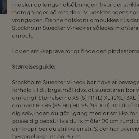
masker op langs halsåbningen, hvor der strikk
indtagninger på retsiden i V-udskæringens spi
G MILJØVENLIGE VASKEMIDLER
vrangsiden. Denne halskant ombukkes til sidst
Stockholm Sweater V-neck er således monteri
ombuk.
P
Lav en strikkeprøve for at finde den pindestørrel
Størrelsesguide:
Stockholm Sweater V-neck bør have et bevægels
forhold til dit brystmål (dvs. at sweateren bør v
omfang). Størrelserne XS (S) M (L) XL (2XL) 3XL 
omtrent 80-85 (85-90) 90-95 (95-100) 100-110 (110
dig selv, inden du går i gang med at strikke, for 
passe dig bedst. Hvis du fx måler 90 cm rundt 
din krop), bør du strikke en str. S, der har overv
bevægelsesrum på 15 cm.