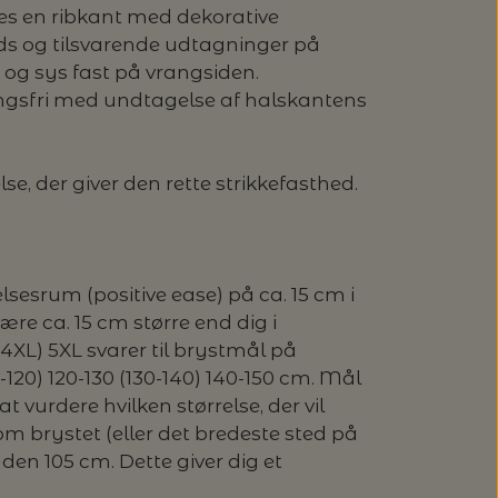
es en ribkant med dekorative
ds og tilsvarende udtagninger på
 og sys fast på vrangsiden.
ngsfri med undtagelse af halskantens
se, der giver den rette strikkefasthed.
esrum (positive ease) på ca. 15 cm i
ære ca. 15 cm større end dig i
(4XL) 5XL svarer til brystmål på
-120) 120-130 (130-140) 140-150 cm. Mål
at vurdere hvilken størrelse, der vil
om brystet (eller det bredeste sted på
idden 105 cm. Dette giver dig et