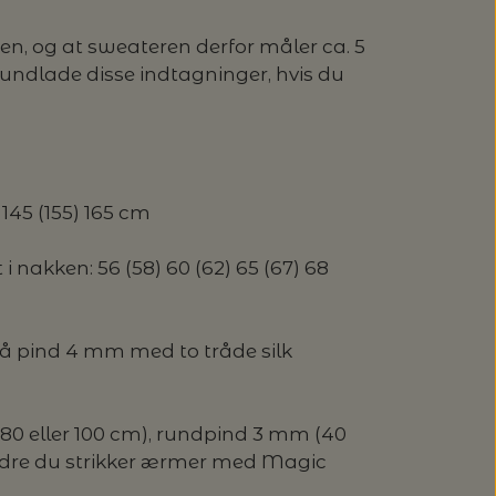
en, og at sweateren derfor måler ca. 5
ndlade disse indtagninger, hvis du
 145 (155) 165 cm
 nakken: 56 (58) 60 (62) 65 (67) 68
 på pind 4 mm med to tråde silk
0 eller 100 cm), rundpind 3 mm (40
re du strikker ærmer med Magic