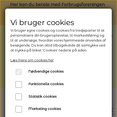
Her kan du betale med Forbrugsforeningen
Vi bruger cookies
Vi bruger egne cookies og cookies fra tredjeparter til at
BEMÆRK: Butikken har ferielukket* fra
personalisere din brugeroplevelse, til markedsføring og
til at undersøge, hvordan vores hjemmeside anvendes af
1/8 - 9/8 - 2026
besøgende. Du kan altid tilbagekalde dit samtykke ved
*Webshoppen er åben og sender hele
at trykke på linket 'Cookies' nederst på siden.
perioden - her kan du også bestille
Læs mere om cookies her
afhentning
Nødvendige cookies
Vi gør opmærksom på, at der kan være lidt
længere leveringstid
Funktionelle cookies
Statistik cookies
Marketing cookies