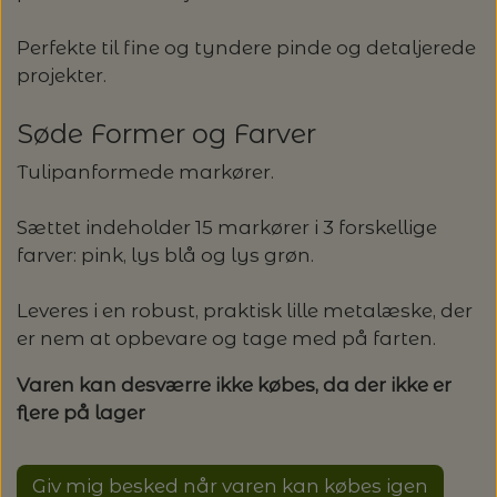
LENE HOLME SAMSØE - LEKNIT
Perfekte til fine og tyndere pinde og detaljerede
MASKESTOPPERE
PASCUALI: NEPAL - SPAR 20%
LANG YARNS
projekter.
MY FAVOURITE THINGS KNITWEAR
MASKEWIRES
PASCULI: SUAVE - SPAR 20%
MONDIAL
Søde Former og Farver
ODD ROW
Tulipanformede markører.
MÅLEBÅND / PINDEMÅLERE
POMP STITCH - BRODERI - SPAR 30-35%
PASCUALI
PÅ ALLE KITS
Sættet indeholder 15 markører i 3 forskellige
OTHER LOOPS
OPSKRIFTHOLDER FRA KNITPRO -
farver: pink, lys blå og lys grøn.
RAUMA GARN
MAGMA
SPAR 40% - GLERUPS STØVLER BØRN (STR.
PETITEKNIT
Leveres i en robust, praktisk lille metalæske, der
19 - 23)
PERMIN
er nem at opbevare og tage med på farten.
SAKSE
RAUMA
PERMIN: SPAR 30% PÅ ALLE
Varen kan desværre ikke købes, da der ikke er
SOMMERGARN
STRIKKE- OG SYNÅLE
JULEBRODERIER
flere på lager
SUSIE HAUMANN
BALDYRE: UDVALGTE BRODERIER - SPAR
SYTRÅD
Giv mig besked når varen kan købes igen