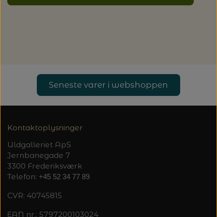
20%
TRYKLÅSE
Seneste varer i webshoppen
Kontaktoplysninger
Uldgalleriet ApS
Jernbanegade 7
3300 Frederiksværk
Telefon:
+45 52 34 77 89
CVR: 40745815
EAN nr.: 5797200103024