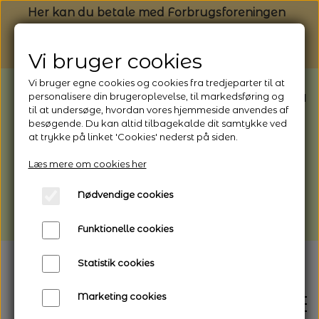
Her kan du betale med Forbrugsforeningen
Vi bruger cookies
Vi bruger egne cookies og cookies fra tredjeparter til at
BEMÆRK: Butikken har ferielukket* fra
personalisere din brugeroplevelse, til markedsføring og
til at undersøge, hvordan vores hjemmeside anvendes af
1/8 - 9/8 - 2026
besøgende. Du kan altid tilbagekalde dit samtykke ved
*Webshoppen er åben og sender hele
at trykke på linket 'Cookies' nederst på siden.
perioden - her kan du også bestille
Læs mere om cookies her
afhentning
Nødvendige cookies
Vi gør opmærksom på, at der kan være lidt
længere leveringstid
Funktionelle cookies
Statistik cookies
Marketing cookies