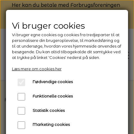
Her kan du betale med Forbrugsforeningen
Vi bruger cookies
Vi bruger egne cookies og cookies fra tredjeparter til at
personalisere din brugeroplevelse, til markedsføring og
til at undersøge, hvordan vores hjemmeside anvendes af
besøgende. Du kan altid tilbagekalde dit samtykke ved
at trykke på linket 'Cookies' nederst på siden.
Læs mere om cookies her
Nødvendige cookies
Funktionelle cookies
Forside
Vælg den rette garntype til dit projekt
C
FORSIDE
Statistik cookies
NYHEDSBREV
Marketing cookies