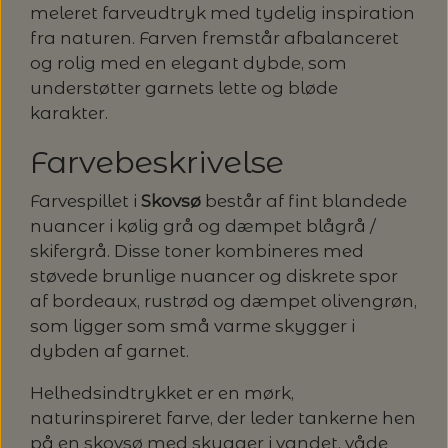
MAGMA
meleret farveudtryk med tydelig inspiration
SPAR 40% - GLERUPS STØVLER BØRN (STR.
PETITEKNIT
fra naturen. Farven fremstår afbalanceret
19 - 23)
PERMIN
og rolig med en elegant dybde, som
SAKSE
understøtter garnets lette og bløde
RAUMA
PERMIN: SPAR 30% PÅ ALLE
SOMMERGARN
karakter.
STRIKKE- OG SYNÅLE
JULEBRODERIER
SUSIE HAUMANN
Farvebeskrivelse
BALDYRE: UDVALGTE BRODERIER - SPAR
SYTRÅD
Farvespillet i
Skovsø
består af fint blandede
20%
nuancer i kølig grå og dæmpet blågrå /
TRYKLÅSE
skifergrå. Disse toner kombineres med
støvede brunlige nuancer og diskrete spor
af bordeaux, rustrød og dæmpet olivengrøn,
som ligger som små varme skygger i
dybden af garnet.
Helhedsindtrykket er en mørk,
naturinspireret farve, der leder tankerne hen
på en skovsø med skygger i vandet, våde