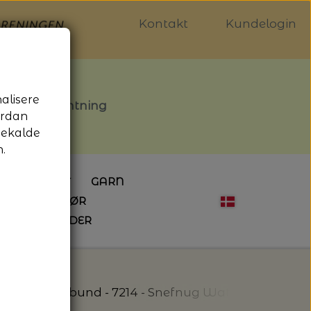
Kontakt
Kundelogin
nalisere
stille afhentning
ordan
gekalde
.
LDGALLERIET
GARN
OG SYTILBEHØR
ÅBNINGSTIDER
HÆKLING
MAGASINER
EBØGER
HÆKLENÅLE
LAINE MAGAZINE
 - UDE OG INDE
ESKO
NG
BØGER OM HÆKLING
aRose
Skovbund - 7214 - Snefnug Watercolor - C