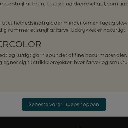
rete strejf af brun, rustrød og dæmpet gul, som li
 til et helhedsindtryk, der minder om en fugtig 
g rummer et strejf af farve. Udtrykket er naturligt,
ERCOLOR
 og luftigt garn spundet af fine naturmaterialer. 
og egner sig til strikkeprojekter, hvor farver og str
Seneste varer i webshoppen