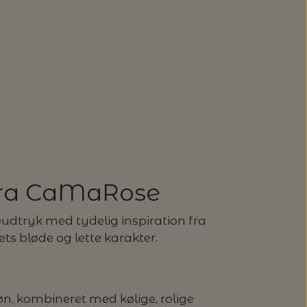
fra CaMaRose
eudtryk med tydelig inspiration fra
s bløde og lette karakter.
øn, kombineret med kølige, rolige