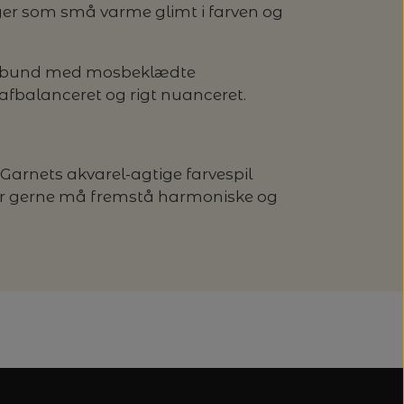
gger som små varme glimt i farven og
skovbund med mosbeklædte
 afbalanceret og rigt nuanceret.
Garnets akvarel-agtige farvespil
uktur gerne må fremstå harmoniske og