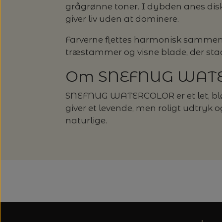
grågrønne toner. I dybden anes disk
giver liv uden at dominere.
Farverne flettes harmonisk sammen
træstammer og visne blade, der stadi
Om SNEFNUG WAT
SNEFNUG WATERCOLOR er et let, blødt
giver et levende, men roligt udtryk 
naturlige.