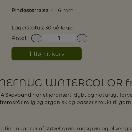
Pindestørrelse:
4 - 6 mm
G MILJØVENLIGE VASKEMIDLER
Lagerstatus:
30 på lager
Antal
P
Tilføj til kurv
– SNEFNUG WATERCOLOR 
14 Skovbund
har et jordnært, dybt og naturligt farv
mstår rolig og organisk og passer smukt til garnet
ere fine nuancer af støvet grøn, mosgrøn og olivengr