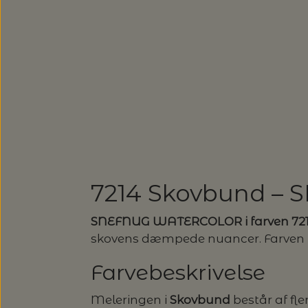
SUSIE HAUMANN
SOMMERGARN
ULDSÆBE
SONETT – ØKOLOGISK SÆBE O
EUCALAN
HJELHOLTS ULDVASK
ISAGER - ULDSÆBE/WOOLSOA
7214 Skovbund 
SNEFNUG WATERCOLOR i farven 72
skovens dæmpede nuancer. Farven fre
Farvebeskrivelse
Meleringen i
Skovbund
består af fl