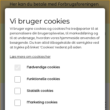
Her kan du betale med Forbrugsforeningen
Vi bruger cookies
Vi bruger egne cookies og cookies fra tredjeparter til at
BEMÆRK: Butikken har ferielukket* fra
personalisere din brugeroplevelse, til markedsføring og
til at undersøge, hvordan vores hjemmeside anvendes af
1/8 - 9/8 - 2026
besøgende. Du kan altid tilbagekalde dit samtykke ved
*Webshoppen er åben og sender hele
at trykke på linket 'Cookies' nederst på siden.
perioden - her kan du også bestille
Læs mere om cookies her
afhentning
Nødvendige cookies
Vi gør opmærksom på, at der kan være lidt
længere leveringstid
Funktionelle cookies
Statistik cookies
Marketing cookies