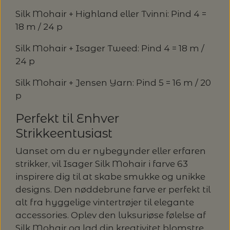
Silk Mohair + Highland eller Tvinni: Pind 4 =
18 m / 24 p
Silk Mohair + Isager Tweed: Pind 4 = 18 m /
24 p
Silk Mohair + Jensen Yarn: Pind 5 = 16 m / 20
p
Perfekt til Enhver
Strikkeentusiast
Uanset om du er nybegynder eller erfaren
strikker, vil Isager Silk Mohair i farve 63
inspirere dig til at skabe smukke og unikke
designs. Den nøddebrune farve er perfekt til
alt fra hyggelige vintertrøjer til elegante
accessories. Oplev den luksuriøse følelse af
Silk Mohair og lad din kreativitet blomstre.