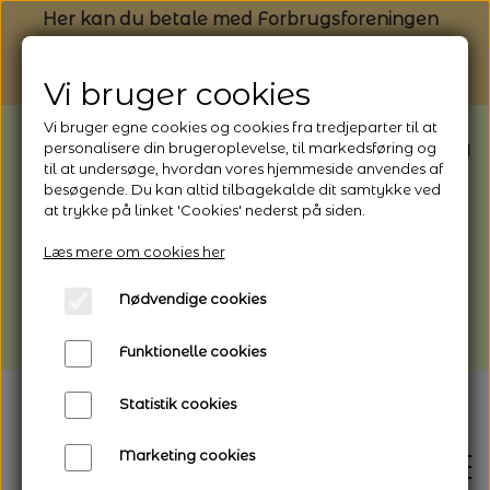
Her kan du betale med Forbrugsforeningen
Vi bruger cookies
Vi bruger egne cookies og cookies fra tredjeparter til at
BEMÆRK: Butikken har ferielukket* fra
personalisere din brugeroplevelse, til markedsføring og
til at undersøge, hvordan vores hjemmeside anvendes af
1/8 - 9/8 - 2026
besøgende. Du kan altid tilbagekalde dit samtykke ved
*Webshoppen er åben og sender hele
at trykke på linket 'Cookies' nederst på siden.
perioden - her kan du også bestille
Læs mere om cookies her
afhentning
Nødvendige cookies
Vi gør opmærksom på, at der kan være lidt
længere leveringstid
Funktionelle cookies
Statistik cookies
Marketing cookies