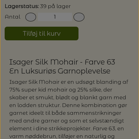
Lagerstatus:
39 på lager
LENE HOLME SAMSØE - LEKNIT
MASKESTOPPERE
PASCUALI: NEPAL - SPAR 20%
LANG YARNS
Antal
MY FAVOURITE THINGS KNITWEAR
MASKEWIRES
Tilføj til kurv
PASCULI: SUAVE - SPAR 20%
MONDIAL
ODD ROW
MÅLEBÅND / PINDEMÅLERE
POMP STITCH - BRODERI - SPAR 30-35%
PASCUALI
Isager Silk Mohair - Farve 63
PÅ ALLE KITS
OTHER LOOPS
OPSKRIFTHOLDER FRA KNITPRO -
En Luksuriøs Garnoplevelse
RAUMA GARN
MAGMA
SPAR 40% - GLERUPS STØVLER BØRN (STR.
Isager Silk Mohair er en udsøgt blanding af
PETITEKNIT
19 - 23)
75% super kid mohair og 25% silke, der
PERMIN
SAKSE
skaber et smukt, blødt og blankt garn med
RAUMA
en lodden struktur. Denne kombination gør
PERMIN: SPAR 30% PÅ ALLE
SOMMERGARN
garnet ideelt til både sammenstrikninger
STRIKKE- OG SYNÅLE
JULEBRODERIER
med andre garner og som et selvstændigt
SUSIE HAUMANN
element i dine strikkeprojekter. Farve 63, en
BALDYRE: UDVALGTE BRODERIER - SPAR
SYTRÅD
varm nøddebrun, tilføjer en naturlig og