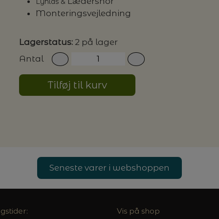
Lædersnor
Lynlås &
Monteringsvejledning
Lagerstatus:
2 på lager
Antal
Tilføj til kurv
Seneste varer i webshoppen
gstider:
Vis på shop