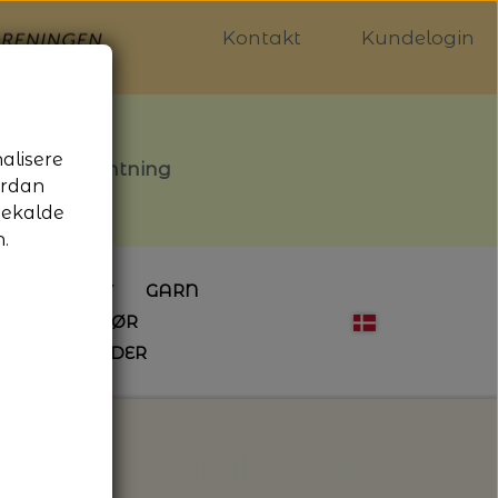
Kontakt
Kundelogin
nalisere
stille afhentning
ordan
gekalde
.
LDGALLERIET
GARN
OG SYTILBEHØR
ÅBNINGSTIDER
HÆKLING
MAGASINER
EBØGER
HÆKLENÅLE
LAINE MAGAZINE
 - UDE OG INDE
ESKO
NG
BØGER OM HÆKLING