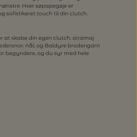
mønstre. Hver søpapegøje er
 sofistikeret touch til din clutch.
or at skabe din egen clutch: stramaj
 lædersnor, nål, og Baldyre broderigarn
for begyndere, og du syr med hele