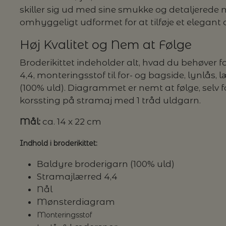
skiller sig ud med sine smukke og detaljerede 
omhyggeligt udformet for at tilføje et elegant og
G MILJØVENLIGE VASKEMIDLER
Høj Kvalitet og Nem at Følge
Broderikittet indeholder alt, hvad du behøver f
4,4, monteringsstof til for- og bagside, lynlås,
P
(100% uld). Diagrammet er nemt at følge, selv 
korssting på stramaj med 1 tråd uldgarn.
Mål:
ca. 14 x 22 cm
Indhold i broderikittet:
Baldyre broderigarn (100% uld)
Stramajlærred 4,4
Nål
Mønsterdiagram
Monteringsstof