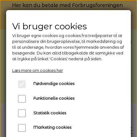
Her kan du betale med Forbrugsforeningen
Vi bruger cookies
Vi bruger egne cookies og cookies fra tredjeparter til at
BEMÆRK: Butikken har ferielukket* fra
personalisere din brugeroplevelse, til markedsføring og
til at undersøge, hvordan vores hjemmeside anvendes af
1/8 - 9/8 - 2026
besøgende. Du kan altid tilbagekalde dit samtykke ved
*Webshoppen er åben og sender hele
at trykke på linket 'Cookies' nederst på siden.
perioden - her kan du også bestille
Læs mere om cookies her
afhentning
Nødvendige cookies
Vi gør opmærksom på, at der kan være lidt
længere leveringstid
Funktionelle cookies
Statistik cookies
Marketing cookies