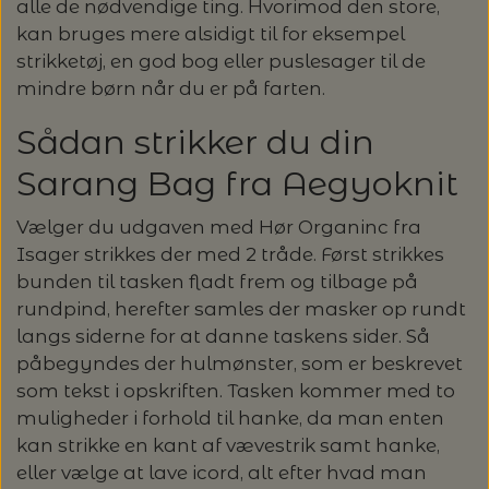
alle de nødvendige ting. Hvorimod den store,
kan bruges mere alsidigt til for eksempel
LENE HOLME SAMSØE - LEKNIT
MASKESTOPPERE
PASCUALI: NEPAL - SPAR 20%
LANG YARNS
strikketøj, en god bog eller puslesager til de
mindre børn når du er på farten.
MY FAVOURITE THINGS KNITWEAR
MASKEWIRES
PASCULI: SUAVE - SPAR 20%
MONDIAL
Sådan strikker du din
ODD ROW
Sarang Bag fra Aegyoknit
MÅLEBÅND / PINDEMÅLERE
POMP STITCH - BRODERI - SPAR 30-35%
PASCUALI
PÅ ALLE KITS
Vælger du udgaven med Hør Organinc fra
OTHER LOOPS
OPSKRIFTHOLDER FRA KNITPRO -
RAUMA GARN
Isager strikkes der med 2 tråde. Først strikkes
MAGMA
SPAR 40% - GLERUPS STØVLER BØRN (STR.
bunden til tasken fladt frem og tilbage på
PETITEKNIT
19 - 23)
rundpind, herefter samles der masker op rundt
PERMIN
SAKSE
langs siderne for at danne taskens sider. Så
RAUMA
påbegyndes der hulmønster, som er beskrevet
PERMIN: SPAR 30% PÅ ALLE
SOMMERGARN
som tekst i opskriften. Tasken kommer med to
STRIKKE- OG SYNÅLE
JULEBRODERIER
muligheder i forhold til hanke, da man enten
SUSIE HAUMANN
kan strikke en kant af vævestrik samt hanke,
BALDYRE: UDVALGTE BRODERIER - SPAR
SYTRÅD
eller vælge at lave icord, alt efter hvad man