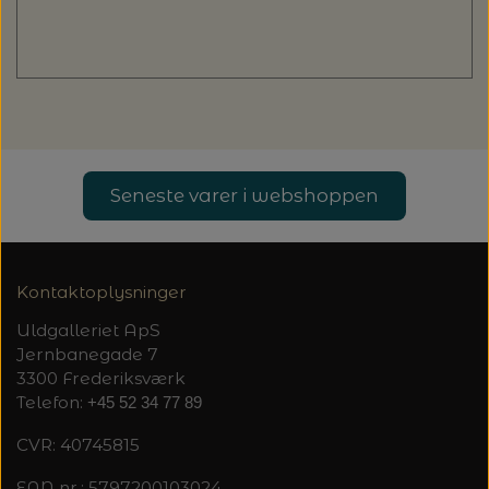
Seneste varer i webshoppen
Kontaktoplysninger
Uldgalleriet ApS
Jernbanegade 7
3300 Frederiksværk
Telefon:
+45 52 34 77 89
CVR: 40745815
EAN nr.: 5797200103024