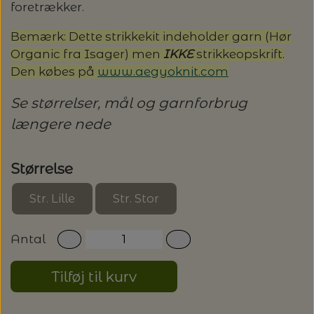
20%
foretrækker.
TRYKLÅSE
Bemærk: Dette strikkekit indeholder garn (Hør
Organic fra Isager) men
IKKE
strikkeopskrift.
Den købes på
www.aegyoknit.com
Se størrelser, mål og garnforbrug
længere nede
Størrelse
Str. Lille
Str. Stor
Antal
Tilføj til kurv