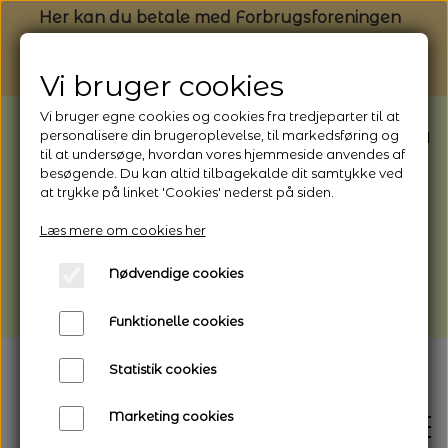
Her kan du betale med Forbrugsforeningen
Vi bruger cookies
Vi bruger egne cookies og cookies fra tredjeparter til at
BEMÆRK: Butikken har ferielukket* fra
personalisere din brugeroplevelse, til markedsføring og
til at undersøge, hvordan vores hjemmeside anvendes af
1/8 - 9/8 - 2026
besøgende. Du kan altid tilbagekalde dit samtykke ved
*Webshoppen er åben og sender hele
at trykke på linket 'Cookies' nederst på siden.
perioden - her kan du også bestille
Læs mere om cookies her
afhentning
Nødvendige cookies
Vi gør opmærksom på, at der kan være lidt
længere leveringstid
Funktionelle cookies
Statistik cookies
Marketing cookies