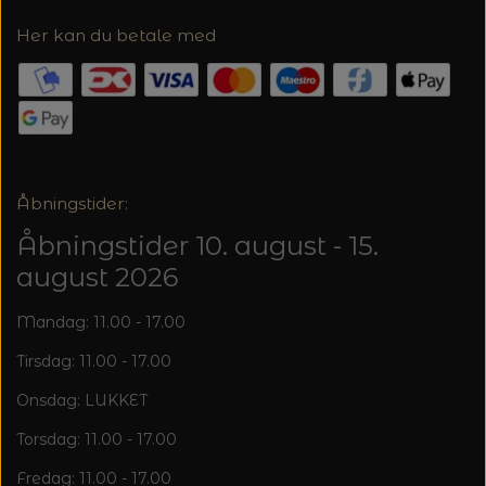
MAGMA
SPAR 40% - GLERUPS STØVLER BØRN (STR.
PETITEKNIT
Her kan du betale med
19 - 23)
PERMIN
SAKSE
RAUMA
PERMIN: SPAR 30% PÅ ALLE
SOMMERGARN
STRIKKE- OG SYNÅLE
JULEBRODERIER
SUSIE HAUMANN
BALDYRE: UDVALGTE BRODERIER - SPAR
SYTRÅD
Åbningstider:
20%
Åbningstider 10. august - 15.
TRYKLÅSE
august 2026
Mandag: 11.00 - 17.00
Tirsdag: 11.00 - 17.00
Onsdag: LUKKET
Torsdag: 11.00 - 17.00
Fredag: 11.00 - 17.00