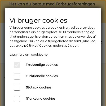
Her kan du betale med Forbrugsforeningen
Vi bruger cookies
Vi bruger egne cookies og cookies fra tredjeparter til at
personalisere din brugeroplevelse, til markedsføring og
til at undersøge, hvordan vores hjemmeside anvendes af
besøgende. Du kan altid tilbagekalde dit samtykke ved
at trykke på linket 'Cookies' nederst på siden.
Læs mere om cookies her
Nødvendige cookies
Funktionelle cookies
Forside
Vælg den rette garntype til dit projekt
P
FORSIDE
Statistik cookies
NYHEDSBREV
Marketing cookies