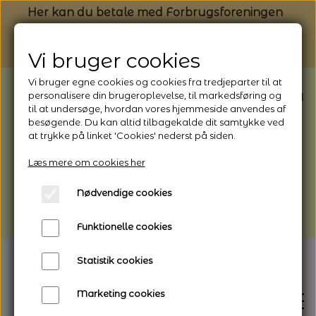
Her kan du betale med Forbrugsforeningen
Vi bruger cookies
Vi bruger egne cookies og cookies fra tredjeparter til at
BEMÆRK: Butikken har ferielukket* fra
personalisere din brugeroplevelse, til markedsføring og
til at undersøge, hvordan vores hjemmeside anvendes af
1/8 - 9/8 - 2026
besøgende. Du kan altid tilbagekalde dit samtykke ved
*Webshoppen er åben og sender hele
at trykke på linket 'Cookies' nederst på siden.
perioden - her kan du også bestille
Læs mere om cookies her
afhentning
Nødvendige cookies
Vi gør opmærksom på, at der kan være lidt
længere leveringstid
Funktionelle cookies
Statistik cookies
Marketing cookies