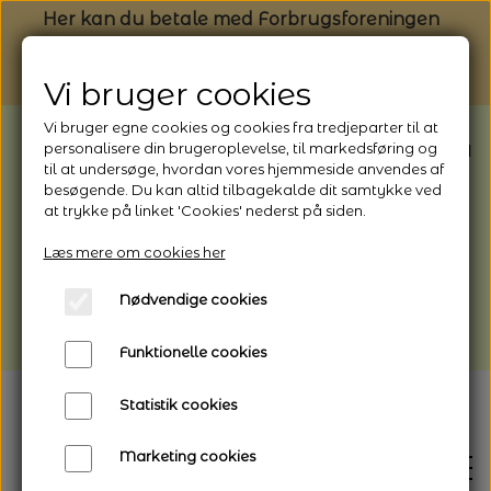
Her kan du betale med Forbrugsforeningen
Vi bruger cookies
Vi bruger egne cookies og cookies fra tredjeparter til at
BEMÆRK: Butikken har ferielukket* fra
personalisere din brugeroplevelse, til markedsføring og
til at undersøge, hvordan vores hjemmeside anvendes af
1/8 - 9/8 - 2026
besøgende. Du kan altid tilbagekalde dit samtykke ved
*Webshoppen er åben og sender hele
at trykke på linket 'Cookies' nederst på siden.
perioden - her kan du også bestille
Læs mere om cookies her
afhentning
Nødvendige cookies
Vi gør opmærksom på, at der kan være lidt
længere leveringstid
Funktionelle cookies
Statistik cookies
Marketing cookies