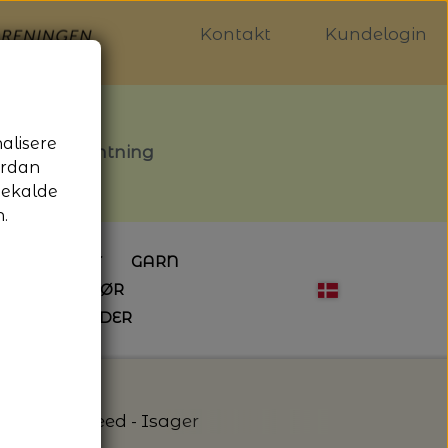
Kontakt
Kundelogin
nalisere
stille afhentning
ordan
gekalde
.
LDGALLERIET
GARN
OG SYTILBEHØR
ÅBNINGSTIDER
HÆKLING
MAGASINER
EBØGER
HÆKLENÅLE
LAINE MAGAZINE
 - UDE OG INDE
ESKO
NG
BØGER OM HÆKLING
 - Aran Tweed - Isager