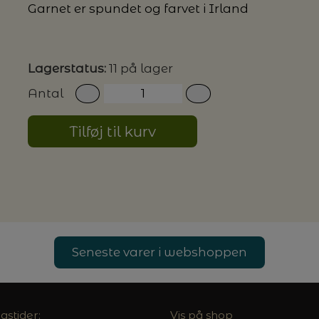
Garnet er spundet og farvet i Irland
G MILJØVENLIGE VASKEMIDLER
Lagerstatus:
11 på lager
Antal
P
Tilføj til kurv
Seneste varer i webshoppen
gstider:
Vis på shop