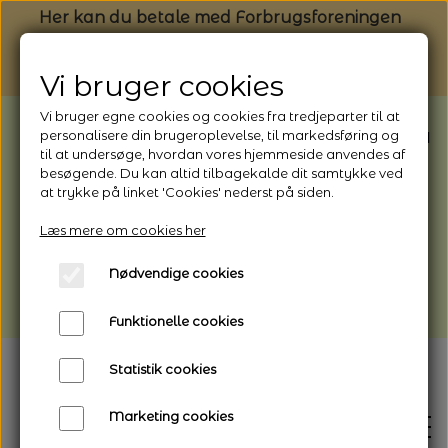
Her kan du betale med Forbrugsforeningen
Vi bruger cookies
Vi bruger egne cookies og cookies fra tredjeparter til at
BEMÆRK: Butikken har ferielukket* fra
personalisere din brugeroplevelse, til markedsføring og
til at undersøge, hvordan vores hjemmeside anvendes af
1/8 - 9/8 - 2026
besøgende. Du kan altid tilbagekalde dit samtykke ved
*Webshoppen er åben og sender hele
at trykke på linket 'Cookies' nederst på siden.
perioden - her kan du også bestille
Læs mere om cookies her
afhentning
Nødvendige cookies
Vi gør opmærksom på, at der kan være lidt
længere leveringstid
Funktionelle cookies
Statistik cookies
Marketing cookies