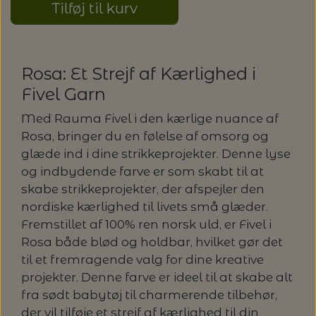
Tilføj til kurv
LENE HOLME SAMSØE - LEKNIT
MASKESTOPPERE
PASCUALI: NEPAL - SPAR 20%
LANG YARNS
MY FAVOURITE THINGS KNITWEAR
Rosa: Et Strejf af Kærlighed i
MASKEWIRES
PASCULI: SUAVE - SPAR 20%
MONDIAL
Fivel Garn
ODD ROW
MÅLEBÅND / PINDEMÅLERE
Med Rauma Fivel i den kærlige nuance af
POMP STITCH - BRODERI - SPAR 30-35%
PASCUALI
Rosa, bringer du en følelse af omsorg og
PÅ ALLE KITS
OTHER LOOPS
glæde ind i dine strikkeprojekter. Denne lyse
OPSKRIFTHOLDER FRA KNITPRO -
RAUMA GARN
og indbydende farve er som skabt til at
MAGMA
SPAR 40% - GLERUPS STØVLER BØRN (STR.
skabe strikkeprojekter, der afspejler den
PETITEKNIT
19 - 23)
PERMIN
nordiske kærlighed til livets små glæder.
SAKSE
Fremstillet af 100% ren norsk uld, er Fivel i
RAUMA
PERMIN: SPAR 30% PÅ ALLE
Rosa både blød og holdbar, hvilket gør det
SOMMERGARN
STRIKKE- OG SYNÅLE
JULEBRODERIER
til et fremragende valg for dine kreative
SUSIE HAUMANN
projekter. Denne farve er ideel til at skabe alt
fra sødt babytøj til charmerende tilbehør,
BALDYRE: UDVALGTE BRODERIER - SPAR
SYTRÅD
der vil tilføje et strejf af kærlighed til din