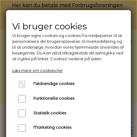
Her kan du betale med Forbrugsforeningen
Vi bruger cookies
Vi bruger egne cookies og cookies fra tredjeparter til at
BEMÆRK: Butikken har ferielukket* fra
personalisere din brugeroplevelse, til markedsføring og
til at undersøge, hvordan vores hjemmeside anvendes af
1/8 - 9/8 - 2026
besøgende. Du kan altid tilbagekalde dit samtykke ved
*Webshoppen er åben og sender hele
at trykke på linket 'Cookies' nederst på siden.
perioden - her kan du også bestille
Læs mere om cookies her
afhentning
Nødvendige cookies
Vi gør opmærksom på, at der kan være lidt
længere leveringstid
Funktionelle cookies
Statistik cookies
Marketing cookies