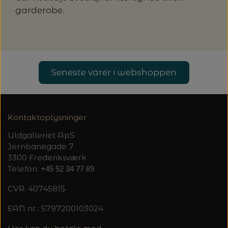
20%
garderobe.
TRYKLÅSE
Seneste varer i webshoppen
Kontaktoplysninger
Uldgalleriet ApS
Jernbanegade 7
3300 Frederiksværk
Telefon:
+45 52 34 77 89
CVR: 40745815
EAN nr.: 5797200103024