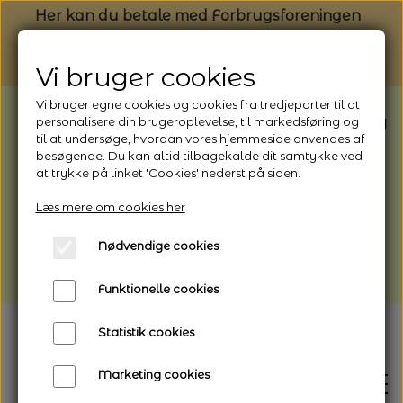
Her kan du betale med Forbrugsforeningen
Vi bruger cookies
Vi bruger egne cookies og cookies fra tredjeparter til at
BEMÆRK: Butikken har ferielukket* fra
personalisere din brugeroplevelse, til markedsføring og
til at undersøge, hvordan vores hjemmeside anvendes af
1/8 - 9/8 - 2026
besøgende. Du kan altid tilbagekalde dit samtykke ved
*Webshoppen er åben og sender hele
at trykke på linket 'Cookies' nederst på siden.
perioden - her kan du også bestille
Læs mere om cookies her
afhentning
Nødvendige cookies
Vi gør opmærksom på, at der kan være lidt
længere leveringstid
Funktionelle cookies
Statistik cookies
Marketing cookies