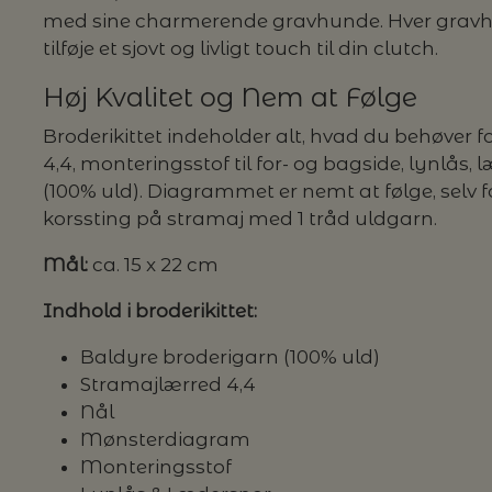
med sine charmerende gravhunde. Hver gravh
tilføje et sjovt og livligt touch til din clutch.
G MILJØVENLIGE VASKEMIDLER
Høj Kvalitet og Nem at Følge
Broderikittet indeholder alt, hvad du behøver f
4,4, monteringsstof til for- og bagside, lynlås,
P
(100% uld). Diagrammet er nemt at følge, selv 
korssting på stramaj med 1 tråd uldgarn.
Mål:
ca. 15 x 22 cm
Indhold i broderikittet:
Baldyre broderigarn (100% uld)
Stramajlærred 4,4
Nål
Mønsterdiagram
Monteringsstof