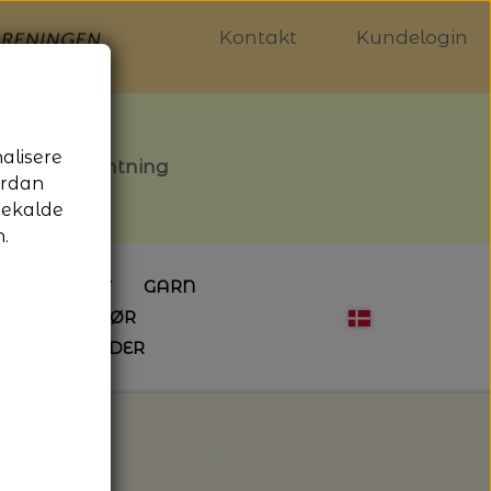
Kontakt
Kundelogin
nalisere
stille afhentning
ordan
gekalde
.
LDGALLERIET
GARN
OG SYTILBEHØR
ÅBNINGSTIDER
HÆKLING
MAGASINER
EBØGER
HÆKLENÅLE
LAINE MAGAZINE
 - UDE OG INDE
ESKO
NG
BØGER OM HÆKLING