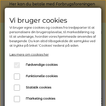
Her kan du betale med Forbrugsforeningen
Vi bruger cookies
Vi bruger egne cookies og cookies fra tredjeparter til at
BEMÆRK: Butikken har ferielukket* fra
personalisere din brugeroplevelse, til markedsføring og
til at undersøge, hvordan vores hjemmeside anvendes af
1/8 - 9/8 - 2026
besøgende. Du kan altid tilbagekalde dit samtykke ved
*Webshoppen er åben og sender hele
at trykke på linket 'Cookies' nederst på siden.
perioden - her kan du også bestille
Læs mere om cookies her
afhentning
Nødvendige cookies
Vi gør opmærksom på, at der kan være lidt
længere leveringstid
Funktionelle cookies
Statistik cookies
Marketing cookies