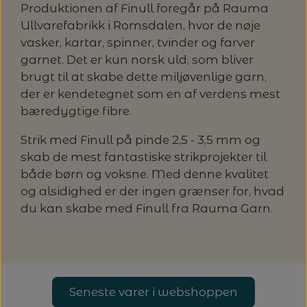
20%
Produktionen af Finull foregår på Rauma
TRYKLÅSE
Ullvarefabrikk i Romsdalen, hvor de nøje
vasker, kartar, spinner, tvinder og farver
garnet. Det er kun norsk uld, som bliver
brugt til at skabe dette miljøvenlige garn,
der er kendetegnet som en af verdens mest
bæredygtige fibre.
Strik med Finull på pinde 2,5 - 3,5 mm og
skab de mest fantastiske strikprojekter til
både børn og voksne. Med denne kvalitet
og alsidighed er der ingen grænser for, hvad
du kan skabe med Finull fra Rauma Garn.
Seneste varer i webshoppen