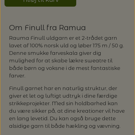
LENE HOLME SAMSØE - LEKNIT
MASKESTOPPERE
PASCUALI: NEPAL - SPAR 20%
LANG YARNS
Om Finull fra Ramua
MY FAVOURITE THINGS KNITWEAR
MASKEWIRES
PASCULI: SUAVE - SPAR 20%
MONDIAL
Rauma Finull uldgarn er et 2-trådet garn
lavet af 100% norsk uld og løber 175 m / 50 g.
ODD ROW
MÅLEBÅND / PINDEMÅLERE
POMP STITCH - BRODERI - SPAR 30-35%
PASCUALI
Denne smukke farveskala giver dig
PÅ ALLE KITS
mulighed for at skabe lækre sweatre til
OTHER LOOPS
OPSKRIFTHOLDER FRA KNITPRO -
både børn og voksne i de mest fantastiske
RAUMA GARN
MAGMA
farver.
SPAR 40% - GLERUPS STØVLER BØRN (STR.
PETITEKNIT
19 - 23)
PERMIN
Finull garnet har en naturlig struktur, der
SAKSE
giver et let og luftigt udtryk i dine færdige
RAUMA
PERMIN: SPAR 30% PÅ ALLE
strikkeprojekter. Med sin holdbarhed kan
SOMMERGARN
STRIKKE- OG SYNÅLE
JULEBRODERIER
du være sikker på, at dine kreationer vil have
SUSIE HAUMANN
en lang levetid. Du kan også bruge dette
alsidige garn til både hækling og vævning.
BALDYRE: UDVALGTE BRODERIER - SPAR
SYTRÅD