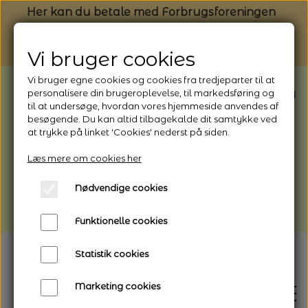
Her kan du betale med Forbrugsforeningen
Vi bruger cookies
Vi bruger egne cookies og cookies fra tredjeparter til at
BEMÆRK: Butikken har ferielukket* fra
personalisere din brugeroplevelse, til markedsføring og
til at undersøge, hvordan vores hjemmeside anvendes af
1/8 - 9/8 - 2026
besøgende. Du kan altid tilbagekalde dit samtykke ved
*Webshoppen er åben og sender hele
at trykke på linket 'Cookies' nederst på siden.
perioden - her kan du også bestille
Læs mere om cookies her
afhentning
Nødvendige cookies
Vi gør opmærksom på, at der kan være lidt
længere leveringstid
Funktionelle cookies
Statistik cookies
Marketing cookies