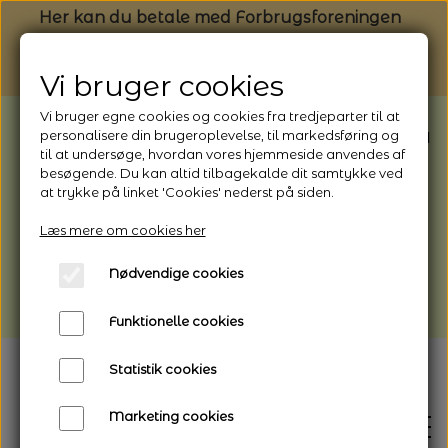
Her kan du betale med Forbrugsforeningen
Vi bruger cookies
Vi bruger egne cookies og cookies fra tredjeparter til at
BEMÆRK: Butikken har ferielukket* fra
personalisere din brugeroplevelse, til markedsføring og
til at undersøge, hvordan vores hjemmeside anvendes af
1/8 - 9/8 - 2026
besøgende. Du kan altid tilbagekalde dit samtykke ved
*Webshoppen er åben og sender hele
at trykke på linket 'Cookies' nederst på siden.
perioden - her kan du også bestille
Læs mere om cookies her
afhentning
Nødvendige cookies
Vi gør opmærksom på, at der kan være lidt
længere leveringstid
Funktionelle cookies
Statistik cookies
Marketing cookies