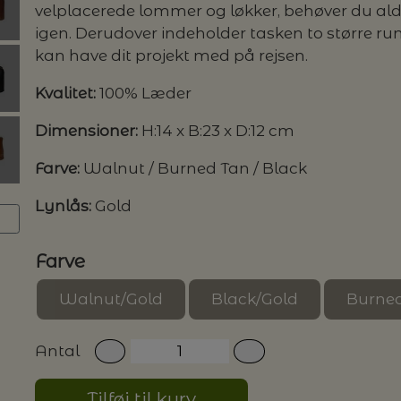
velplacerede lommer og løkker, behøver du aldri
igen. Derudover indeholder tasken to større rum 
G MILJØVENLIGE VASKEMIDLER
kan have dit projekt med på rejsen.
Kvalitet:
100% Læder
Dimensioner:
H:14 x B:23 x D:12 cm
P
Farve:
Walnut / Burned Tan / Black
Lynlås:
Gold
Farve
Walnut/Gold
Black/Gold
Burned
Antal
Tilføj til kurv