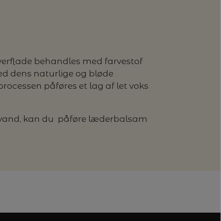
 overflade behandles med farvestof
ved dens naturlige og bløde
processen påføres et lag af let voks
g vand, kan du påføre læderbalsam