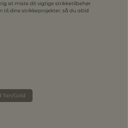
g at miste dit vigtige strikketilbehør
til dine strikkeprojekter, så du altid
 Tan/Gold