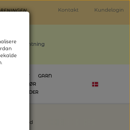
Kontakt
Kundelogin
nalisere
stille afhentning
ordan
gekalde
.
LDGALLERIET
GARN
OG SYTILBEHØR
ÅBNINGSTIDER
HÆKLING
MAGASINER
EBØGER
HÆKLENÅLE
LAINE MAGAZINE
 - UDE OG INDE
ESKO
NG
BØGER OM HÆKLING
 - RE:Designed