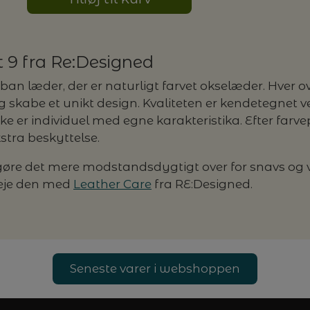
t 9 fra Re:Designed
 Urban læder, der er naturligt farvet okselæder. Hver
g skabe et unikt design. Kvaliteten er kendetegnet 
ke er individuel med egne karakteristika. Efter farve
stra beskyttelse.
 gøre det mere modstandsdygtigt over for snavs o
leje den med
Leather Care
fra RE:Designed.
Seneste varer i webshoppen