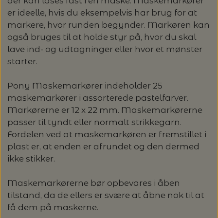
der kan låses fast i en maske. Maskemarkører
GLERUPS HJEMMESKO
FILCOLANA
HELE SÆT
KNITPRO - UDSKIFTELIGE RUNDP. &
GLERUP YATZY - SINGLE SÆT M.
ULDSÆBE
er ideelle, hvis du eksempelvis har brug for at
POMP STICH
HJELHOLT
OM OS
LANG YARNS: CARPE DIEM - SPAR 20%
TERNINGER
WIRES
markere, hvor runden begynder. Markøren kan
HAFLINGER SKO - UDE OG INDE
GLERUPS SKO
HANNE LARSEN STRIK
HERREMODELLER
også bruges til at holde styr på, hvor du skal
SONETT – ØKOLOGISK SÆBE OG
ADDI-TO-GO
VERVACO - PÅTEGNET BRODERI
ISAGER
LANG YARNS: VAYA - SPAR 20%
lave ind- og udtagninger eller hvor et mønster
KONTAKT
GLERUP YATZY - DOUBLE SÆT M.
MILJØVENLIGE VASKEMIDLER
STRØMPEPINDE
starter.
SILKEBORG ULDSPINDERI
VOKSEN HJEMMESKO
GLERUPS TØFFEL
TERNINGER
HANNE RIMMEN DESIGN
T-SHIRTS OG TOP
COCOKNITS
PERMIN - BRODERI
ISTEX - LOPI
STRIKKEBØGER PÅ TILBUD
UDSKIFTELIGE RUNDPINDESÆT
EUCALAN
ÅBNINGSTIDER
Pony Maskemarkører indeholder 25
GLERUPS STØVLE
MUUD LIVING
PLAIDER
TILBEHØR
HJELHOLT
BLOCKERSÆT/BLOKKESÆT
maskemarkører i assorterede pastelfarver.
SAKSE
ITO GARN
LANG YARNS: SPAR 20% - DESIRE
HJELHOLTS ULDVASK
ADDI-CRASY-TRIO
Markørerne er 12 x 22 mm. Maskemarkørerne
OMNIOUTIL - JAPANSKE SPANDE -
GLERUPS BØRN OG BABY
TASKER - MUUD LIVING
TØRKLÆDER/SJALER/PONCHOER
ISAGER
passer til tyndt eller normalt strikkegarn.
ELASTIKKER
STRIKKENÅLE, SYNÅLE OG PUNCHNÅLE
KAREN KLARBÆK
HACHIMAN
LANG YARNS: CASHMERE CLASSIC - SPAR
Fordelen ved at maskemarkøren er fremstillet i
ISAGER - ULDSÆBE/WOOLSOAP
30%
plast er, at enden er afrundet og den dermed
TILBEHØR - MUUD LIVING
GLERUPS FILTSÅLER
ISTEX
GARNVINDER / KRYDSNØGLEAPPARAT
SYTRÅD
KATIA CONCEPT
ikke stikker.
RAUMA: PETUNIA PIMA BOMULDSGARN
JOJO KNITWEAR - GARNKITS
GARNVINSLER
Maskemarkørerne bør opbevares i åben
- SPAR 20%
KIT COUTURE - GARN
tilstand, da de ellers er svære at åbne nok til at
KIT COUTURE
få dem på maskerne.
MASKEMARKØRER
PACUALI: SAYAMA - SPAR 15%
KNITTING FOR OLIVE