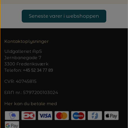
20%
TRYKLÅSE
Seneste varer i webshoppen
Kontaktoplysninger
Uldgalleriet ApS
Jernbanegade 7
3300 Frederiksværk
Telefon:
+45 52 34 77 89
CVR: 40745815
EAN nr.: 5797200103024
Her kan du betale med