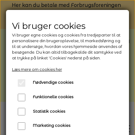
Her kan du betale med Forbrugsforeningen
Vi bruger cookies
Vi bruger egne cookies og cookies fra tredjeparter til at
BEMÆRK: Butikken har ferielukket* fra
personalisere din brugeroplevelse, til markedsføring og
til at undersøge, hvordan vores hjemmeside anvendes af
1/8 - 9/8 - 2026
besøgende. Du kan altid tilbagekalde dit samtykke ved
*Webshoppen er åben og sender hele
at trykke på linket 'Cookies' nederst på siden.
perioden - her kan du også bestille
Læs mere om cookies her
afhentning
Nødvendige cookies
Vi gør opmærksom på, at der kan være lidt
længere leveringstid
Funktionelle cookies
Statistik cookies
Marketing cookies