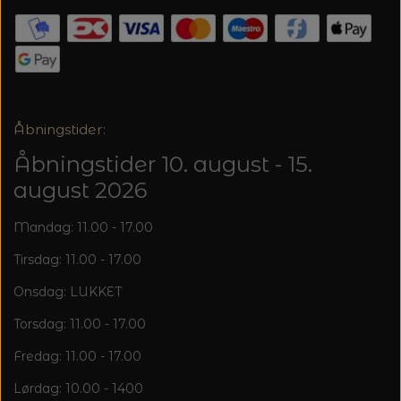
MAGMA
SPAR 40% - GLERUPS STØVLER BØRN (STR.
PETITEKNIT
19 - 23)
PERMIN
SAKSE
RAUMA
PERMIN: SPAR 30% PÅ ALLE
SOMMERGARN
STRIKKE- OG SYNÅLE
JULEBRODERIER
Åbningstider:
SUSIE HAUMANN
Åbningstider 10. august - 15.
BALDYRE: UDVALGTE BRODERIER - SPAR
SYTRÅD
20%
august 2026
TRYKLÅSE
Mandag: 11.00 - 17.00
Tirsdag: 11.00 - 17.00
Onsdag: LUKKET
Torsdag: 11.00 - 17.00
Fredag: 11.00 - 17.00
Lørdag: 10.00 - 1400