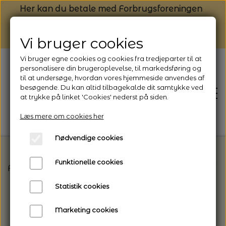
Her kan du betale med Forbrugsforeningen
Vi bruger cookies
Vi bruger egne cookies og cookies fra tredjeparter til at
personalisere din brugeroplevelse, til markedsføring og
til at undersøge, hvordan vores hjemmeside anvendes af
besøgende. Du kan altid tilbagekalde dit samtykke ved
at trykke på linket 'Cookies' nederst på siden.
Læs mere om cookies her
Nødvendige cookies
Funktionelle cookies
Forside
Vælg den rette garntype til dit projekt
K
FORSIDE
Statistik cookies
NYHEDSBREV
Marketing cookies