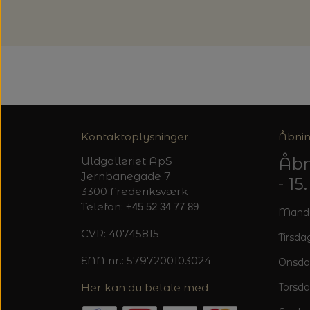
Kontaktoplysninger
Åbnin
Åbn
Uldgalleriet ApS
Jernbanegade 7
- 1
3300 Frederiksværk
Telefon:
+45 52 34 77 89
Mandag
CVR: 40745815
Tirsdag
EAN nr.: 5797200103024
Onsda
Her kan du betale med
Torsda