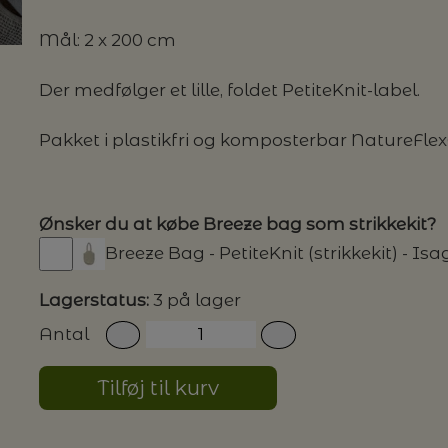
Mål: 2 x 200 cm
G MILJØVENLIGE VASKEMIDLER
Der medfølger et lille, foldet PetiteKnit-label.
Pakket i plastikfri og komposterbar NatureFlex
P
Ønsker du at købe Breeze bag som strikkekit?
Breeze Bag - PetiteKnit (strikkekit) - Is
Lagerstatus:
3 på lager
Antal
Tilføj til kurv