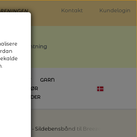
Kontakt
Kundelogin
nalisere
stille afhentning
ordan
gekalde
.
LDGALLERIET
GARN
OG SYTILBEHØR
ÅBNINGSTIDER
HÆKLING
MAGASINER
EBØGER
HÆKLENÅLE
LAINE MAGAZINE
 - UDE OG INDE
ESKO
NG
BØGER OM HÆKLING
t
PetiteKnit - Sildebensbånd til Breeze bag