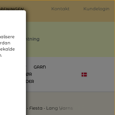
Kontakt
Kundelogin
nalisere
stille afhentning
ordan
gekalde
.
LDGALLERIET
GARN
OG SYTILBEHØR
ÅBNINGSTIDER
HÆKLING
MAGASINER
EBØGER
HÆKLENÅLE
LAINE MAGAZINE
 - UDE OG INDE
ESKO
NG
BØGER OM HÆKLING
 Parade - 02 - Fiesta - Lang Yarns