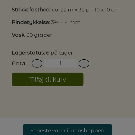
Strikkefasthed:
ca. 22 m x 32 p = 10 x 10 cm
G MILJØVENLIGE VASKEMIDLER
Pindetykkelse:
3½ – 4 mm
Vask:
30 grader
P
Lagerstatus:
6 på lager
Antal
Tilføj til kurv
Seneste varer i webshoppen