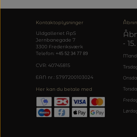
Kontaktoplysninger
Åbnin
Åbn
Uldgalleriet ApS
Jernbanegade 7
- 1
3300 Frederiksværk
Telefon:
+45 52 34 77 89
Mandag
CVR: 40745815
Tirsdag
EAN nr.: 5797200103024
Onsda
Her kan du betale med
Torsda
Fredag
Lørdag