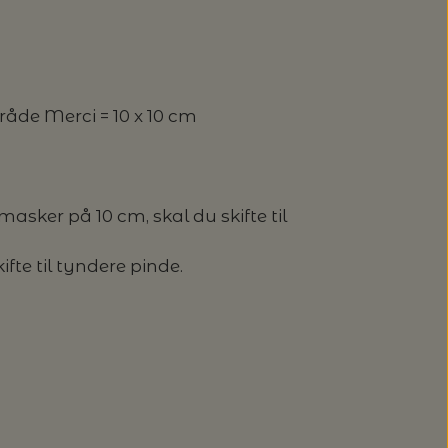
tråde Merci = 10 x 10 cm
asker på 10 cm, skal du skifte til
fte til tyndere pinde.