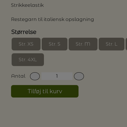
Strikkeelastik
Restegarn til italiensk opslagning
Størrelse
Str. XS
Str. S
Str. M
Str. L
Str. 4XL
Antal
Tilføj til kurv