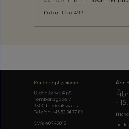
4XL: 17 ngl. Merci = 1054,00 kr. (Inkl.
Fri fragt fra 499,-
Kontaktoplysninger
Åbnin
Åbn
Uldgalleriet ApS
Jernbanegade 7
- 1
3300 Frederiksværk
Telefon:
+45 52 34 77 89
Mandag
CVR: 40745815
Tirsdag