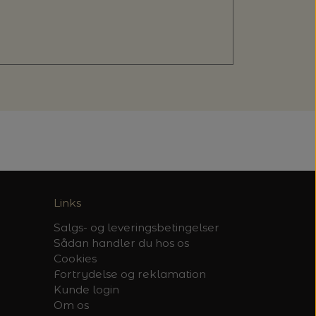
Links
Salgs- og leveringsbetingelser
Sådan handler du hos os
Cookies
Fortrydelse og reklamation
Kunde login
Om os