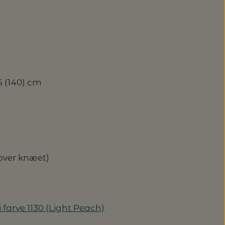
36 (140) cm
 over knæet)
i farve 1130 (Light Peach)